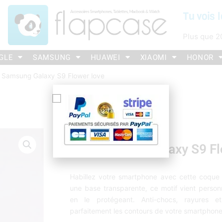
Tu vois l
Plus que
2
GLE
SAMSUNG
HUAWEI
XIAOMI
HONOR
p Samsung Galaxy S9 Flower love
Flap Samsung Galaxy S9 Fl
Habillez votre smartphone avec cette coque 
une base transparente, ce motif vient personn
en le protégeant. Anti-chocs, rayures et
parfaitement les contours de votre smartphone