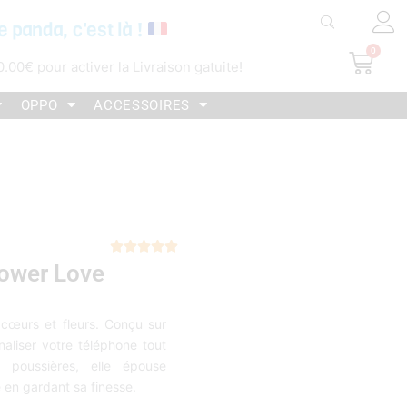
e panda, c'est là !
0
Pani
0.00
€
pour activer la Livraison gatuite!
OPPO
ACCESSOIRES
Noté





ower Love
5
sur
5
cœurs et fleurs. Conçu sur
aliser votre téléphone tout
 poussières, elle épouse
 en gardant sa finesse.