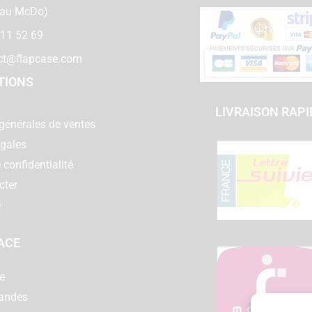
 au McDo)
 11 52 69
ct@flapcase.com
TIONS
LIVRAISON RAPI
générales de ventes
égales
 confidentialité
cter
e
ACE
e
andes