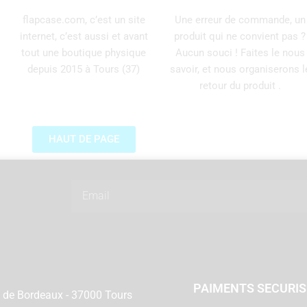
flapcase.com, c’est un site
Une erreur de commande, un
internet, c’est aussi et avant
produit qui ne convient pas ?
tout une boutique physique
Aucun souci ! Faites le nous
depuis 2015 à Tours (37)
savoir, et nous organiserons l
retour du produit .
HAUT DE PAGE
Email
PAIMENTS SECURI
 de Bordeaux - 37000 Tours