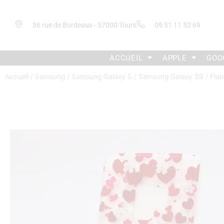
36 rue de Bordeaux - 37000 Tours
09 51 11 52 69
ACCUEIL
APPLE
GOO
Accueil
/
Samsung
/
Samsung Galaxy S
/
Samsung Galaxy S9
/ Fla