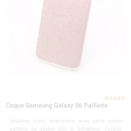
Not





Coque Samsung Galaxy S6 Paillette
5
sur
5
Sublimez votre smartphone avec cette coque
paillette au design chic et blingbling. Conçue