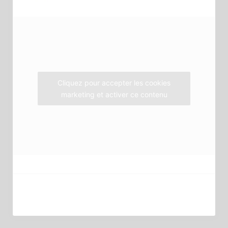
b
t
a
o
e
g
o
r
r
k
a
m
Cliquez pour accepter les cookies
marketing et activer ce contenu