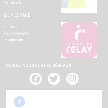
Plan du site
MON ESPACE
Mon compte
Mes commandes
Déconnexion
SUIVEZ-NOUS SUR LES RÉSEAUX
F
T
I
a
w
n
c
i
s
e
t
t