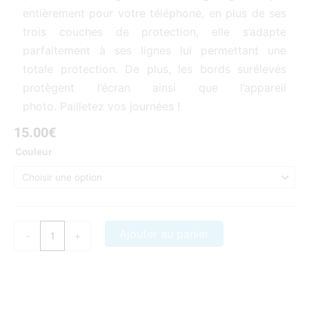
entièrement pour votre téléphone, en plus de ses
trois couches de protection, elle s’adapte
parfaitement à ses lignes lui permettant une
totale protection. De plus, les bords surélevés
protègent l’écran ainsi que l’appareil
photo. Pailletez vos journées !
15.00
€
quantité
Couleur
de
coque
samsung
galaxy
S6
Ajouter au panier
-
+
paillette
Nos coques et accessoires par marque :
APPLE
–
SAMSUNG
–
XIAOMI
–
HONOR