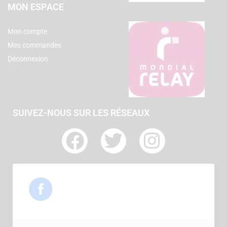
MON ESPACE
Mon compte
Mes commandes
Déconnexion
SUIVEZ-NOUS SUR LES RÉSEAUX
F
T
I
a
w
n
c
i
s
e
t
t
b
t
a