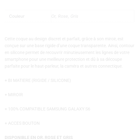
Couleur
Or, Rose, Gris
Cette coque au design discret et parfait, grâce à son miroir, est
conçue sur une base rigide d
’
une coque transparente. Ainsi, contour
en silicone permet de recouvrir minutieusement les lignes de votre
smartphone pour une meilleure protection et dû à sa d
écoupe
parfait
e pour le haut-parleur, la cam
éra et autres connectiqu
e.
+ BI MATIERE (RIGIDE / SILICONE)
+ MIROIR
+ 100% COMPATIBLE SAMSUNG GALAXY S6
+ ACCES BOUTON
DISPONIBLE EN OR, ROSE ET GRIS