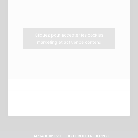
o
e
g
o
r
r
k
a
m
Cliquez pour accepter les cookies
marketing et activer ce contenu
FLAPCASE ©2020 - TOUS DROITS RÉSERVÉS