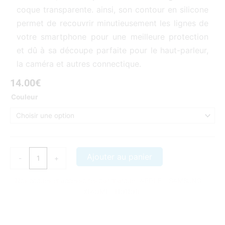
coque transparente. ainsi, son contour en silicone
permet de recouvrir minutieusement les lignes de
votre smartphone pour une meilleure protection
et dû à sa découpe parfaite pour le haut-parleur,
la caméra et autres connectique.
14.00
€
quantité
Couleur
de
coque
samsung
galaxy
S6
Ajouter au panier
-
+
miroir
Nos coques et accessoires par marque :
APPLE
–
SAMSUNG
–
XIAOMI
–
HONOR