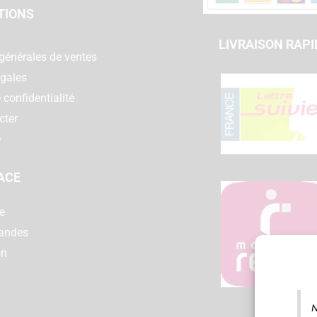
TIONS
LIVRAISON RAPI
générales de ventes
égales
 confidentialité
cter
e
ACE
e
andes
on
N