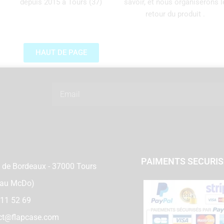
depuis 2015 à Tours (37)
savoir, et nous organiserons l
retour du produit .
HAUT DE PAGE
Email
PAIMENTS SECURI
 de Bordeaux - 37000 Tours
 au McDo)
 11 52 69
ct@flapcase.com