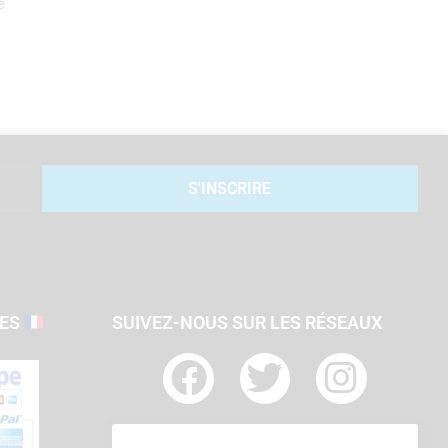
e
S'INSCRIRE
SES
SUIVEZ-NOUS SUR LES RÉSEAUX
F
T
I
a
w
n
c
i
s