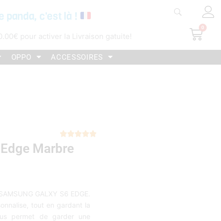
e panda, c'est là !
0
Pani
0.00
€
pour activer la Livraison gatuite!
OPPO
ACCESSOIRES
Noté





 Edge Marbre
5
sur
5
tre SAMSUNG GALXY S6 EDGE.
onnalise, tout en gardant la
ous permet de garder une