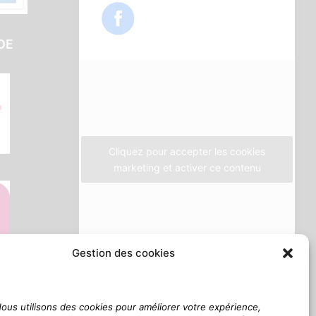
e
t
t
b
t
a
DE
o
e
g
o
r
r
k
a
m
Cliquez pour accepter les cookies
marketing et activer ce contenu
Gestion des cookies
ous utilisons des cookies pour améliorer votre expérience,