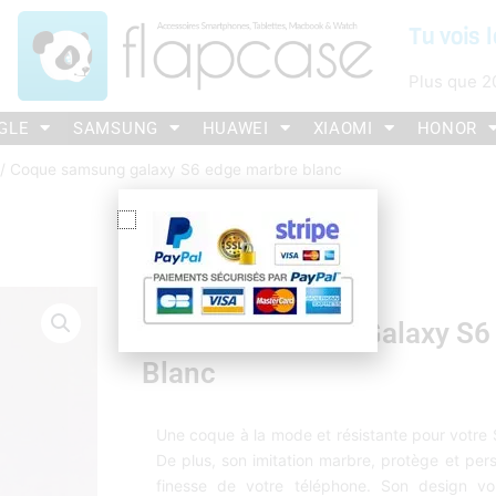
Tu vois l
Plus que
2
GLE
SAMSUNG
HUAWEI
XIAOMI
HONOR
/ Coque samsung galaxy S6 edge marbre blanc
Coque Samsung Galaxy S6
Blanc
Une coque à la mode et résistante pour vo
De plus, son imitation marbre, protège et pers
finesse de votre téléphone. Son design v