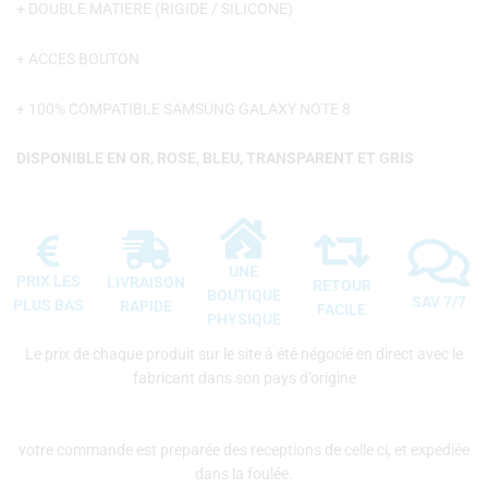
+ DOUBLE MATIERE (RIGIDE / SILICONE)
+ ACCES BOUTON
+ 100% COMPATIBLE SAMSUNG GALAXY NOTE 8
DISPONIBLE EN OR, ROSE, BLEU, TRANSPARENT ET GRIS
UNE
PRIX LES
LIVRAISON
RETOUR
BOUTIQUE
SAV 7/7
PLUS BAS
RAPIDE
FACILE
PHYSIQUE
Le prix de chaque produit sur le site à été négocié en direct avec le
fabricant dans son pays d’origine
votre commande est preparée des receptions de celle ci, et expediée
dans la foulée.