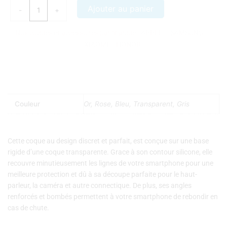
NOTE
Ajouter au panier
-
+
8
TRANSPARENTE
Nos coques et accessoires par marque :
APPLE
–
SAMSUNG
–
RENFORCEE
XIAOMI
–
HONOR
Couleur
Or, Rose, Bleu, Transparent, Gris
Cette coque au design discret et parfait, est conçue sur une base
rigide d
’
une coque transparente. Grace à son contour silicone, elle
recouvre minutieusement les lignes de votre smartphone pour une
meilleure protection et dû à sa d
écoupe parfait
e pour le haut-
parleur, la cam
éra et autre connectiqu
e. De plus, ses angles
renforcés et bombés permettent à votre smartphone de rebondir en
cas de chute.