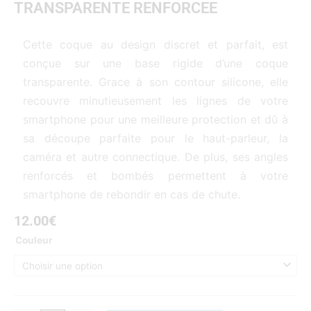
TRANSPARENTE RENFORCEE
5
Cette coque au design discret et parfait, est
conçue sur une base rigide d’une coque
transparente. Grace à son contour silicone, elle
recouvre minutieusement les lignes de votre
smartphone pour une meilleure protection et dû à
sa découpe parfaite pour le haut-parleur, la
caméra et autre connectique. De plus, ses angles
renforcés et bombés permettent à votre
smartphone de rebondir en cas de chute.
12.00
€
quantité
Couleur
de
COQUE
SAMSUNG
GALAXY