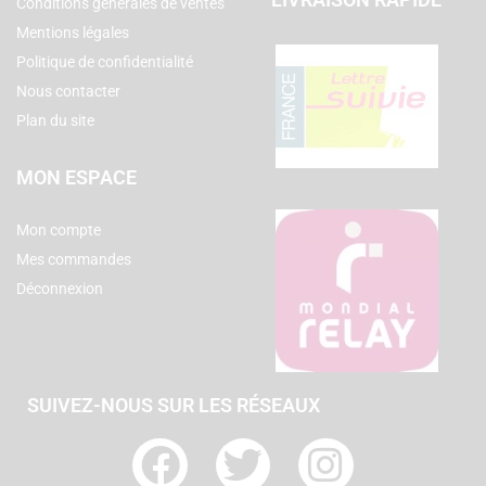
Conditions générales de ventes
Mentions légales
Politique de confidentialité
Nous contacter
Plan du site
MON ESPACE
Mon compte
Mes commandes
Déconnexion
SUIVEZ-NOUS SUR LES RÉSEAUX
F
T
I