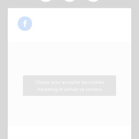
a
w
n
c
i
s
e
t
t
b
t
a
o
e
g
o
r
r
k
a
m
Cliquez pour accepter les cookies
marketing et activer ce contenu