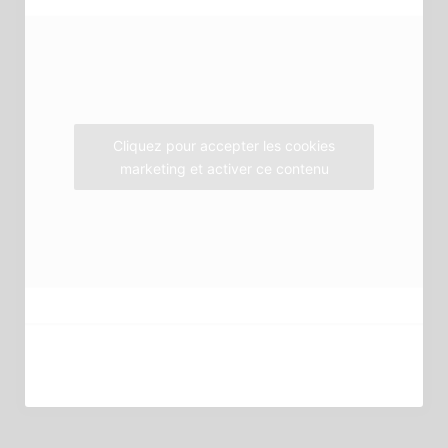
o
e
g
o
r
r
k
a
m
Cliquez pour accepter les cookies
marketing et activer ce contenu