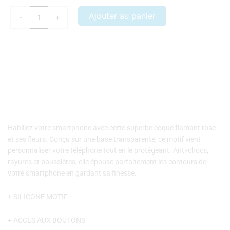
COQUE
Ajouter au panier
-
+
SAMSUNG
GALAXY
J5
Nos coques et accessoires par marque :
APPLE
–
SAMSUNG
–
2017
XIAOMI
–
HONOR
FLAMANT
ROSE
FLEURS
Habillez votre smartphone avec cette superbe coque flamant rose
et ses fleurs. Conçu sur une base transparente, ce motif vient
personnaliser votre téléphone tout en le protégeant. Anti-chocs,
rayures et poussières, elle épouse parfaitement les contours de
votre smartphone en gardant sa finesse.
+ SILICONE MOTIF
+ ACCES AUX BOUTONS