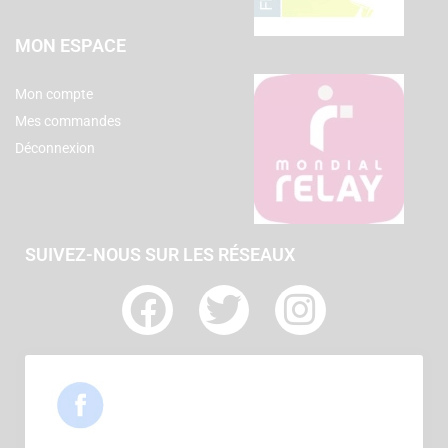
MON ESPACE
Mon compte
Mes commandes
Déconnexion
SUIVEZ-NOUS SUR LES RÉSEAUX
F
T
I
a
w
n
c
i
s
e
t
t
b
t
a