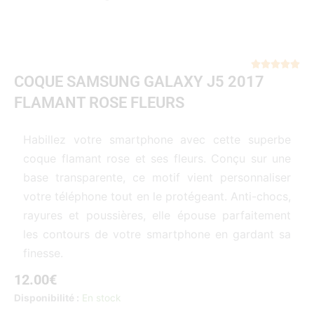
Not





COQUE SAMSUNG GALAXY J5 2017
5
sur
FLAMANT ROSE FLEURS
5
Habillez votre smartphone avec cette superbe
coque flamant rose et ses fleurs. Conçu sur une
base transparente, ce motif vient personnaliser
votre téléphone tout en le protégeant. Anti-chocs,
rayures et poussières, elle épouse parfaitement
les contours de votre smartphone en gardant sa
finesse.
12.00
€
quantité
Disponibilité :
En stock
de