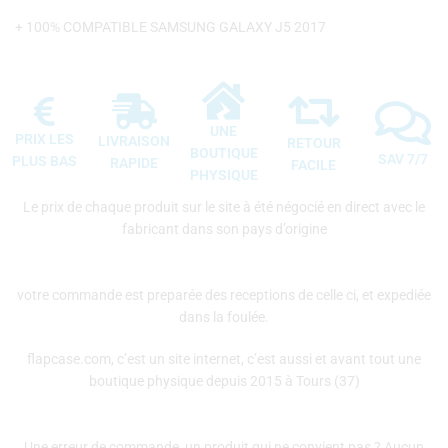
+ 100% COMPATIBLE SAMSUNG GALAXY J5 2017
UNE
PRIX LES
LIVRAISON
RETOUR
BOUTIQUE
SAV 7/7
PLUS BAS
RAPIDE
FACILE
PHYSIQUE
Le prix de chaque produit sur le site à été négocié en direct avec le
fabricant dans son pays d’origine
votre commande est preparée des receptions de celle ci, et expediée
dans la foulée.
flapcase.com, c’est un site internet, c’est aussi et avant tout une
boutique physique depuis 2015 à Tours (37)
Une erreur de commande, un produit qui ne convient pas ? Aucun