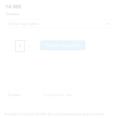
14.00
€
quantité
Couleur
de
coque
samsung
galaxy
J3
Ajouter au panier
-
+
2017
integrale
Nos coques et accessoires par marque :
APPLE
–
SAMSUNG
–
transparente
XIAOMI
–
HONOR
Couleur
Transparent, Gris
Protéger l’avant et l’arrière de votre smartphone grâce à cette