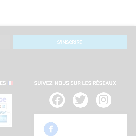
S'INSCRIRE
SES
SUIVEZ-NOUS SUR LES RÉSEAUX
F
T
I
a
w
n
c
i
s
e
t
t