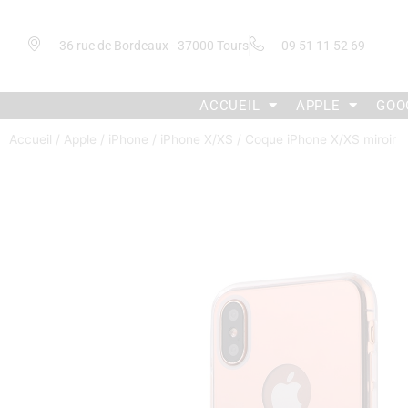
36 rue de Bordeaux - 37000 Tours
09 51 11 52 69
ACCUEIL
APPLE
GOO
Accueil
/
Apple
/
iPhone
/
iPhone X/XS
/ Coque iPhone X/XS miroir