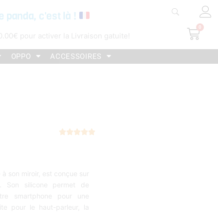
e panda, c'est là !
0
Pani
0.00
€
pour activer la Livraison gatuite!
OPPO
ACCESSOIRES
Noté





5
sur
5
 à son miroir, est conçue sur
. Son silicone permet de
otre smartphone pour une
te pour le haut-parleur, la