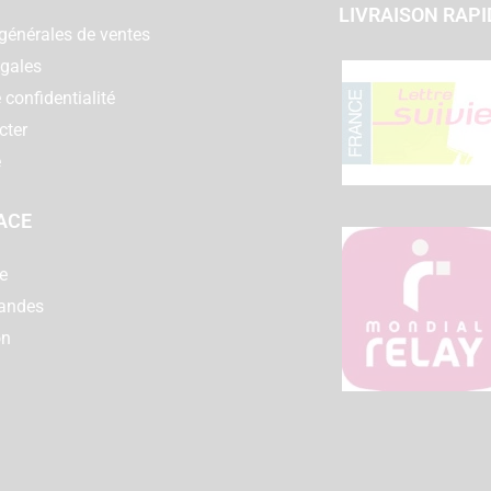
LIVRAISON RAPI
générales de ventes
égales
 confidentialité
cter
e
ACE
e
andes
on