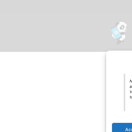
N
a
V
t
Ac