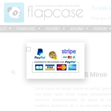
Tu vois l
Plus que
2
GLE
SAMSUNG
HUAWEI
XIAOMI
HONOR
Coque IPhone X/XS Miroir
Cette coque au design discret et parfait, grâce
une base rigide d’une coque transparente
recouvrir minutieusement les lignes de v
meilleure protection dû à sa découpe parfai