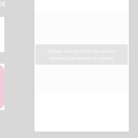
b
t
a
DE
o
e
g
o
r
r
k
a
m
Cliquez pour accepter les cookies
marketing et activer ce contenu