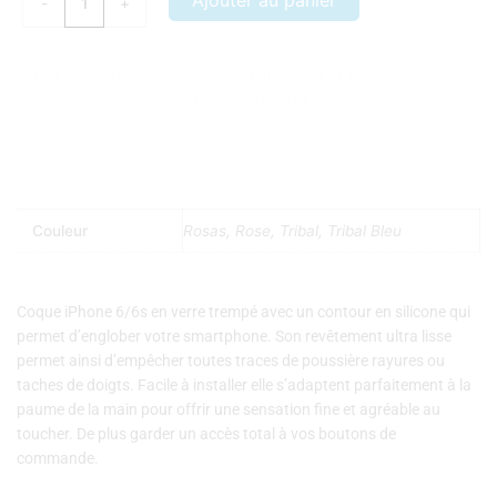
Ajouter au panier
-
+
IPHONE
6/6S
VERRE
Nos coques et accessoires par marque :
APPLE
–
SAMSUNG
–
TREMPE
XIAOMI
–
HONOR
SINGE
Couleur
Rosas, Rose, Tribal, Tribal Bleu
Coque iPhone 6/6s en verre trempé avec un contour en silicone qui
permet d’englober votre smartphone. Son revêtement ultra lisse
permet ainsi d’empêcher toutes traces de poussière rayures ou
taches de doigts. Facile à installer elle s’adaptent parfaitement à la
paume de la main pour offrir une sensation fine et agréable au
toucher. De plus garder un accès total à vos boutons de
commande.