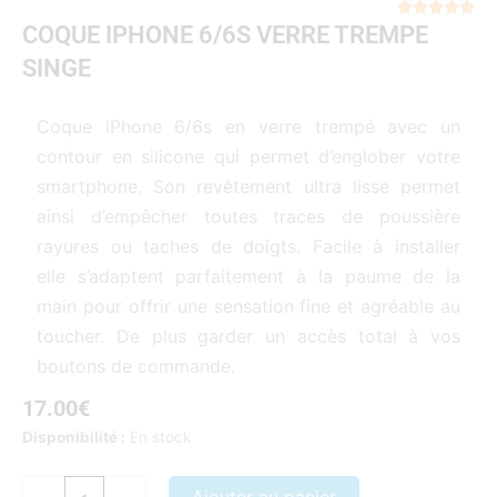
Not





COQUE IPHONE 6/6S VERRE TREMPE
5
sur
SINGE
5
Coque iPhone 6/6s en verre trempé avec un
contour en silicone qui permet d’englober votre
smartphone. Son revêtement ultra lisse permet
ainsi d’empêcher toutes traces de poussière
rayures ou taches de doigts. Facile à installer
elle s’adaptent parfaitement à la paume de la
main pour offrir une sensation fine et agréable au
toucher. De plus garder un accès total à vos
boutons de commande.
17.00
€
quantité
Disponibilité :
En stock
de
COQUE