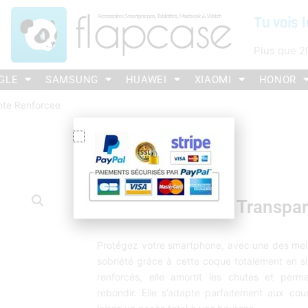
Tu vois l
Plus que
2
GLE
SAMSUNG
HUAWEI
XIAOMI
HONOR
nte Renforcee
Coque IPhone 7/8 Transpar
Protégez votre smartphone, avec une des meill
sobriété grâce à cette coque totalement en si
renforcés, elle amortit les chutes et per
rebondir. Elle s’adapte parfaitement aux co