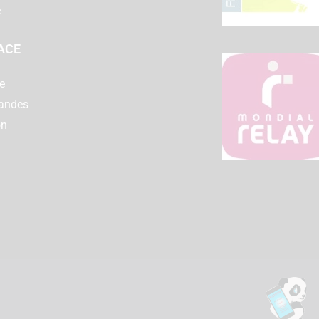
e
ACE
e
andes
on