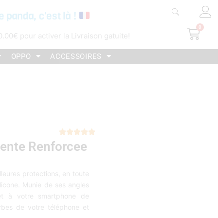
e panda, c'est là !
0
Pani
0.00
€
pour activer la Livraison gatuite!
OPPO
ACCESSOIRES
Noté





ente Renforcee
5
sur
5
eures protections, en toute
licone. Munie de ses angles
met à votre smartphone de
urbes de votre téléphone et