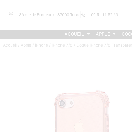
36 rue de Bordeaux - 37000 Tours
09 51 11 52 69
ACCUEIL
APPLE
GOO
Accueil
/
Apple
/
iPhone
/
iPhone 7/8
/ Coque iPhone 7/8 Transpare