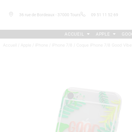
36 rue de Bordeaux - 37000 Tours
09 51 11 52 69
ACCUEIL
APPLE
GOO
Accueil
/
Apple
/
iPhone
/
iPhone 7/8
/ Coque iPhone 7/8 Good Vibe