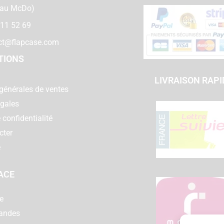
 au McDo)
 11 52 69
ct@flapcase.com
TIONS
LIVRAISON RAPI
générales de ventes
égales
 confidentialité
cter
e
ACE
e
andes