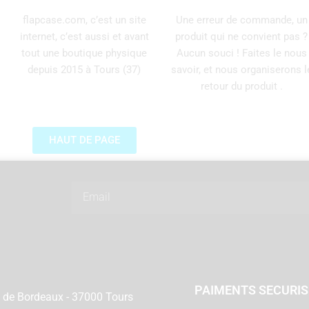
flapcase.com, c’est un site
Une erreur de commande, un
internet, c’est aussi et avant
produit qui ne convient pas ?
tout une boutique physique
Aucun souci ! Faites le nous
depuis 2015 à Tours (37)
savoir, et nous organiserons l
retour du produit .
HAUT DE PAGE
Email
PAIMENTS SECURI
 de Bordeaux - 37000 Tours