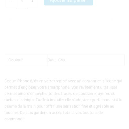
Ajouter au panier
-
+
IPHONE
6/6S
VERRE
Nos coques et accessoires par marque :
APPLE
–
SAMSUNG
–
TREMPE
XIAOMI
–
HONOR
MARBRE
NOIR
Couleur
Bleu, Gris
Coque iPhone 6/6s en verre trempé avec un contour en silicone qui
permet d’englober votre smartphone. Son revêtement ultra lisse
permet ainsi d’empêcher toutes traces de poussière rayures ou
taches de doigts. Facile à installer elle s’adaptent parfaitement à la
paume de la main pour offrir une sensation fine et agréable au
toucher. De plus garder un accès total à vos boutons de
commande.