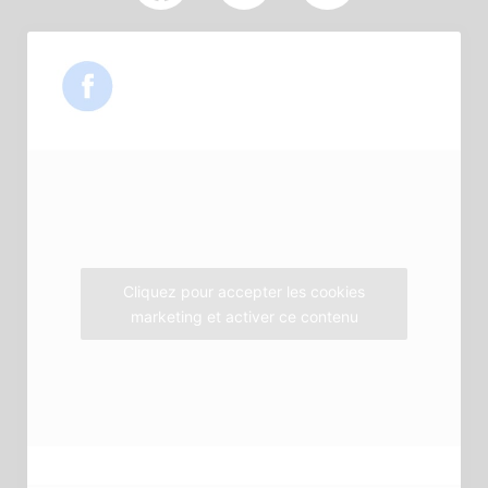
a
w
n
c
i
s
e
t
t
b
t
a
o
e
g
o
r
r
k
a
m
Cliquez pour accepter les cookies
marketing et activer ce contenu