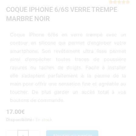
Not





COQUE IPHONE 6/6S VERRE TREMPE
5
sur
MARBRE NOIR
5
Coque iPhone 6/6s en verre trempé avec un
contour en silicone qui permet d’englober votre
smartphone. Son revêtement ultra lisse permet
ainsi d’empêcher toutes traces de poussière
rayures ou taches de doigts. Facile à installer
elle s’adaptent parfaitement à la paume de la
main pour offrir une sensation fine et agréable au
toucher. De plus garder un accès total à vos
boutons de commande.
17.00
€
quantité
Disponibilité :
En stock
de
COQUE