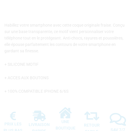
Habillez votre smartphone avec cette coque originale fraise. Conçu
sur une base transparente, ce motif vient personnaliser votre
téléphone tout en le protégeant. Anti-chocs, rayures et poussières,
elle épouse parfaitement les contours de votre smartphone en
gardant sa finesse.
+ SILICONE MOTIF
+ ACCES AUX BOUTONS
+ 100% COMPATIBLE IPHONE 6/6S
UNE
PRIX LES
LIVRAISON
RETOUR
BOUTIQUE
SAV 7/7
PLUS BAS
RAPIDE