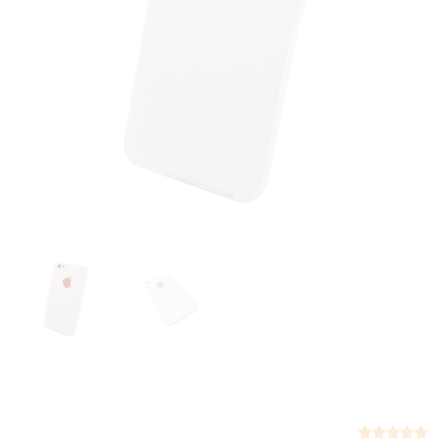
Not




