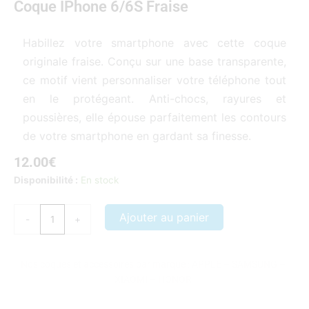
Coque IPhone 6/6S Fraise
5
sur
5
Habillez votre smartphone avec cette coque
originale fraise. Conçu sur une base transparente,
ce motif vient personnaliser votre téléphone tout
en le protégeant. Anti-chocs, rayures et
poussières, elle épouse parfaitement les contours
de votre smartphone en gardant sa finesse.
12.00
€
quantité
Disponibilité :
En stock
de
Coque
Ajouter au panier
-
+
iPhone
6/6S
fraise
Nos coques et accessoires par marque :
APPLE
–
SAMSUNG
–
XIAOMI
–
HONOR