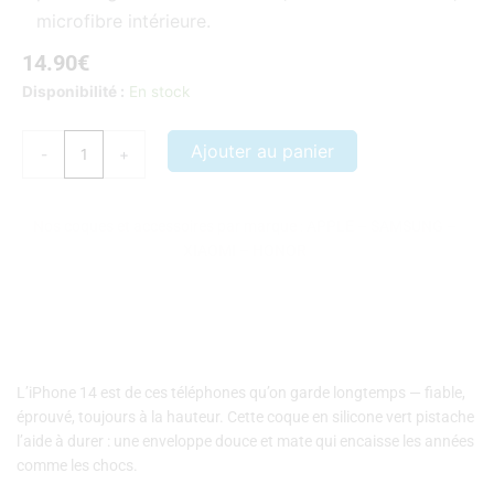
microfibre intérieure.
14.90
€
quantité
Disponibilité :
En stock
de
Coque
Ajouter au panier
-
+
iPhone
14
silicone
Nos coques et accessoires par marque :
APPLE
–
SAMSUNG
–
vert
XIAOMI
–
HONOR
pistache
L’iPhone 14 est de ces téléphones qu’on garde longtemps — fiable,
éprouvé, toujours à la hauteur. Cette coque en silicone vert pistache
l’aide à durer : une enveloppe douce et mate qui encaisse les années
comme les chocs.