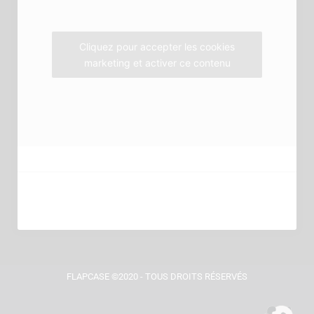
k
a
m
Cliquez pour accepter les cookies
marketing et activer ce contenu
FLAPCASE ©2020 - TOUS DROITS RÉSERVÉS