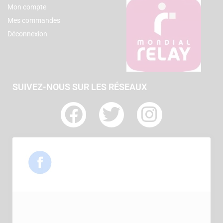
Mon compte
Mes commandes
Déconnexion
SUIVEZ-NOUS SUR LES RÉSEAUX
F
T
I
a
w
n
c
i
s
e
t
t
b
t
a
o
e
g
o
r
r