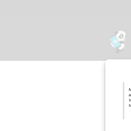
N
a
V
t