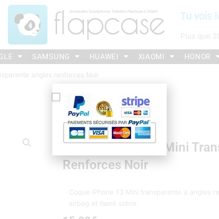
Tu vois l
Plus que
2
GLE
SAMSUNG
HUAWEI
XIAOMI
HONOR
nsparente angles renforces Noir
Coque IPhone 13 Mini Tran
Renforces Noir
Coque iPhone 13 Mini transparente à angles ren
airbag et liseré sobre.