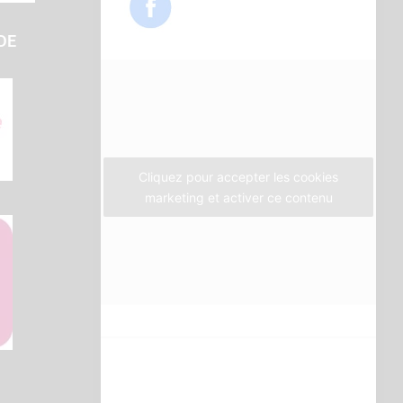
e
t
t
b
t
a
DE
o
e
g
o
r
r
k
a
m
Cliquez pour accepter les cookies
marketing et activer ce contenu