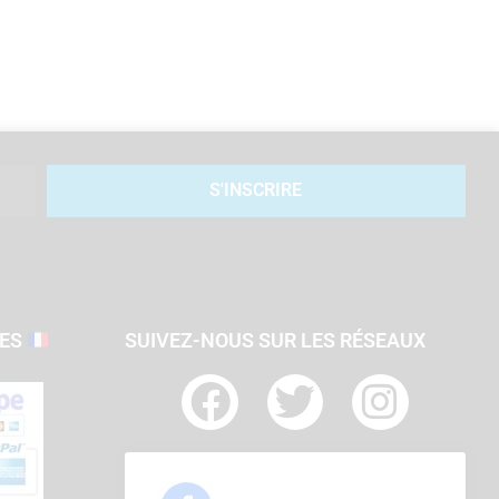
S'INSCRIRE
SES
SUIVEZ-NOUS SUR LES RÉSEAUX
F
T
I
a
w
n
c
i
s