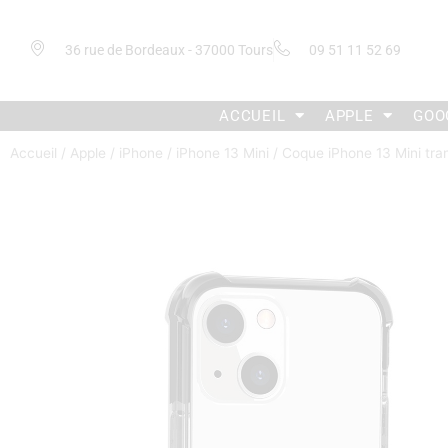
36 rue de Bordeaux - 37000 Tours
09 51 11 52 69
ACCUEIL
APPLE
GOO
Accueil
/
Apple
/
iPhone
/
iPhone 13 Mini
/ Coque iPhone 13 Mini tra