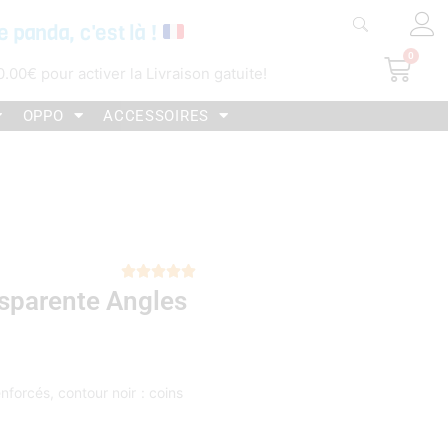
e panda, c'est là !
0
Pani
0.00
€
pour activer la Livraison gatuite!
OPPO
ACCESSOIRES
Noté





sparente Angles
5
sur
5
forcés, contour noir : coins