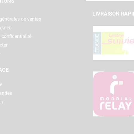
TIONS
LIVRAISON RAPI
générales de ventes
égales
 confidentialité
cter
e
ACE
e
andes
on