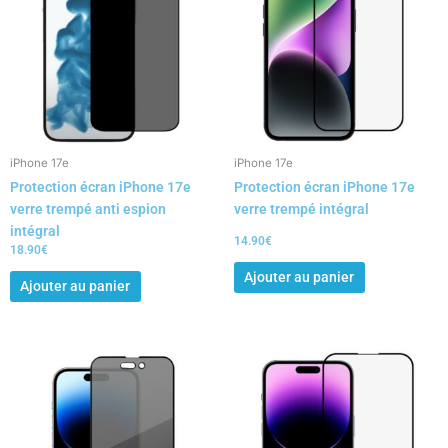
iPhone 17e
iPhone 17e
Protection écran iPhone 17e
Protection écran iPhone 17e
verre trempé anti espion
verre trempé intégral
intégral
14.90
€
18.90
€
Ajouter au panier
Ajouter au panier