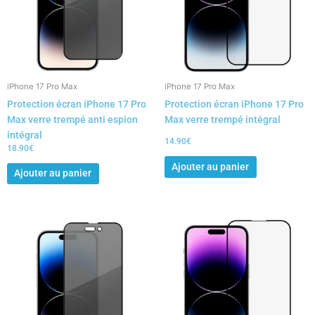
iPhone 17 Pro Max
iPhone 17 Pro Max
Protection écran iPhone 17 Pro
Protection écran iPhone 17 Pro
Max verre trempé anti espion
Max verre trempé intégral
intégral
14.90
€
18.90
€
Ajouter au panier
Ajouter au panier