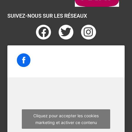
SUIVEZ-NOUS SUR LES RÉSEAUX
F
T
I
a
w
n
c
i
s
e
t
t
b
t
a
o
e
g
o
r
r
k
a
m
Cliquez pour accepter les cookies
marketing et activer ce contenu