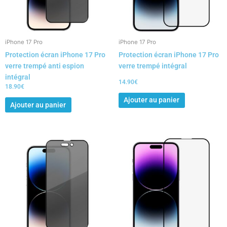
iPhone 17 Pro
iPhone 17 Pro
Protection écran iPhone 17 Pro
Protection écran iPhone 17 Pro
verre trempé anti espion
verre trempé intégral
intégral
14.90
€
18.90
€
Ajouter au panier
Ajouter au panier