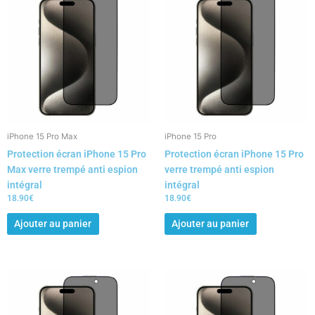
iPhone 15 Pro Max
iPhone 15 Pro
Protection écran iPhone 15 Pro
Protection écran iPhone 15 Pro
Max verre trempé anti espion
verre trempé anti espion
intégral
intégral
18.90
€
18.90
€
Ajouter au panier
Ajouter au panier