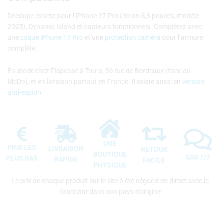
Découpe exacte pour l’iPhone 17 Pro (écran 6,3 pouces, modèle
2025), Dynamic Island et capteurs fonctionnels. Complétez avec
une
coque iPhone 17 Pro
et une
protection caméra
pour l’armure
complète.
En stock chez Flapcase à Tours, 36 rue de Bordeaux (face au
McDo), et en livraison partout en France. Il existe aussi en
version
anti-espion
.
UNE
PRIX LES
LIVRAISON
RETOUR
BOUTIQUE
SAV 7/7
PLUS BAS
RAPIDE
FACILE
PHYSIQUE
Le prix de chaque produit sur le site à été négocié en direct avec le
fabricant dans son pays d’origine