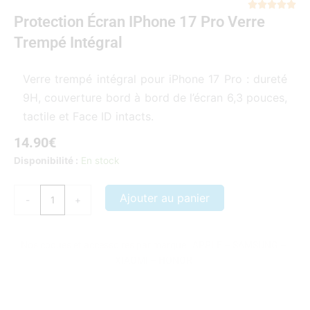
Not





Protection Écran IPhone 17 Pro Verre
5
sur
Trempé Intégral
5
Verre trempé intégral pour iPhone 17 Pro : dureté
9H, couverture bord à bord de l’écran 6,3 pouces,
tactile et Face ID intacts.
14.90
€
quantité
Disponibilité :
En stock
de
Protection
Ajouter au panier
-
+
écran
iPhone
17
Nos coques et accessoires par marque :
APPLE
–
SAMSUNG
–
Pro
XIAOMI
–
HONOR
verre
trempé
intégral