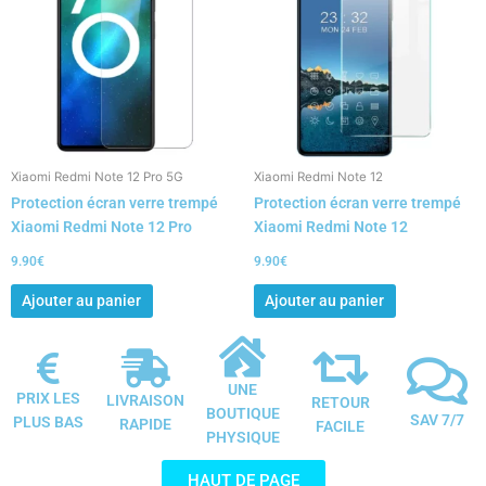
Xiaomi Redmi Note 12 Pro 5G
Xiaomi Redmi Note 12
Protection écran verre trempé
Protection écran verre trempé
Xiaomi Redmi Note 12 Pro
Xiaomi Redmi Note 12
9.90
€
9.90
€
Ajouter au panier
Ajouter au panier
UNE
PRIX LES
LIVRAISON
RETOUR
BOUTIQUE
SAV 7/7
PLUS BAS
RAPIDE
FACILE
PHYSIQUE
HAUT DE PAGE