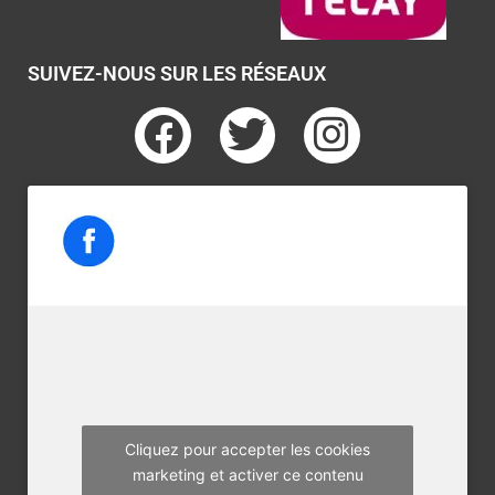
SUIVEZ-NOUS SUR LES RÉSEAUX
F
T
I
a
w
n
c
i
s
e
t
t
b
t
a
o
e
g
o
r
r
k
a
m
Cliquez pour accepter les cookies
marketing et activer ce contenu