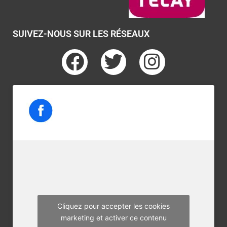
SUIVEZ-NOUS SUR LES RÉSEAUX
F
T
I
a
w
n
c
i
s
e
t
t
b
t
a
o
e
g
o
r
r
k
a
m
Cliquez pour accepter les cookies
marketing et activer ce contenu