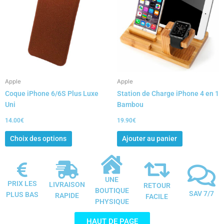
plusieurs
variations.
Les
options
peuvent
être
choisies
Apple
Apple
sur
Coque iPhone 6/6S Plus Luxe
Station de Charge iPhone 4 en 1
la
Uni
Bambou
page
du
14.00
€
19.90
€
produit
Choix des options
Ajouter au panier
UNE
PRIX LES
LIVRAISON
RETOUR
BOUTIQUE
SAV 7/7
PLUS BAS
RAPIDE
FACILE
PHYSIQUE
HAUT DE PAGE