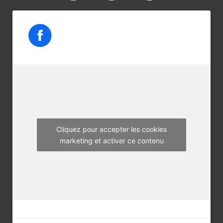
a
w
n
c
i
s
e
t
t
b
t
a
o
e
g
o
r
r
k
a
m
Cliquez pour accepter les cookies
marketing et activer ce contenu