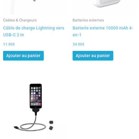
Cables & Chargeurs
Batteries externes
Câble de charge Lightning vers
Batterie externe 10000 mAh 4-
USB-C 2 m
en-1
11.90
€
34.90
€
Ajouter au panier
Ajouter au panier
Ce
produit
a
plusieurs
variations.
Les
options
peuvent
être