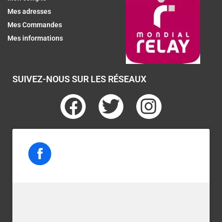
Mes adresses
Mes Commandes
Mes informations
SUIVEZ-NOUS SUR LES RÉSEAUX
F
T
I
a
w
n
c
i
s
e
t
t
b
t
a
o
e
g
o
r
r