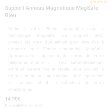
Not





Support Anneau Magnétique MagSafe
5
sur
Bleu
5
Dédié à votre iPhone compatible avec la
technologie MagSafe. Ce support avec
anneau est doté d’un aimant pour être fixé à
n’importe quel iPhone compatible MagSafe.
Approchez-le simplement du corps de votre
téléphone mobile : il sera automatiquement
attiré et restera fixe et stable. Vous pouvez le
retirer comme un simple aimant : tirez légèrement
sur l’anneau et il se détachera de votre
smartphone.
14.90
€
quantité
Disponibilité :
En stock
de