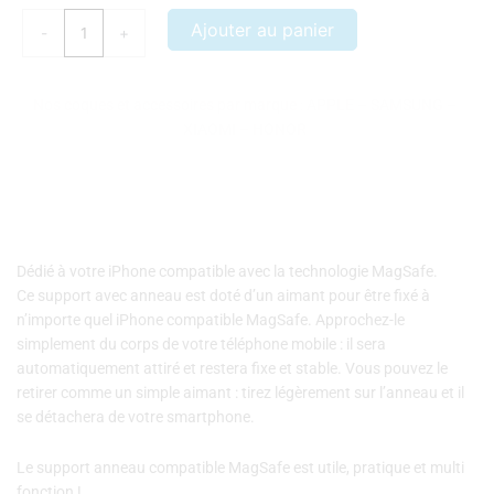
Support
Ajouter au panier
-
+
anneau
magnétique
MagSafe
Nos coques et accessoires par marque :
APPLE
–
SAMSUNG
–
bleu
XIAOMI
–
HONOR
Dédié à votre iPhone compatible avec la technologie MagSafe.
Ce support avec anneau est doté d’un aimant pour être fixé à
n’importe quel iPhone compatible MagSafe. Approchez-le
simplement du corps de votre téléphone mobile : il sera
automatiquement attiré et restera fixe et stable. Vous pouvez le
retirer comme un simple aimant : tirez légèrement sur l’anneau et il
se détachera de votre smartphone.
Le support anneau compatible MagSafe est utile, pratique et multi
fonction !