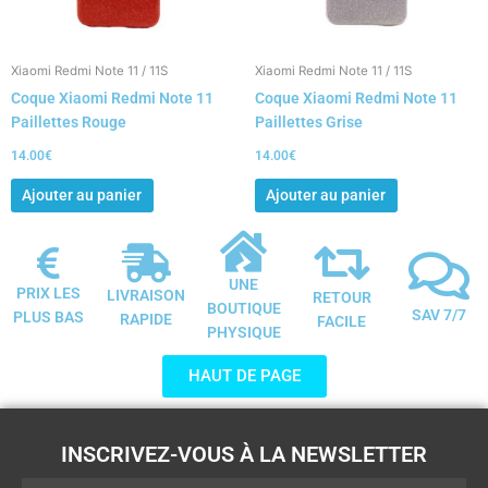
Xiaomi Redmi Note 11 / 11S
Xiaomi Redmi Note 11 / 11S
Coque Xiaomi Redmi Note 11
Coque Xiaomi Redmi Note 11
Paillettes Rouge
Paillettes Grise
14.00
€
14.00
€
Ajouter au panier
Ajouter au panier
UNE
PRIX LES
LIVRAISON
RETOUR
BOUTIQUE
SAV 7/7
PLUS BAS
RAPIDE
FACILE
PHYSIQUE
HAUT DE PAGE
INSCRIVEZ-VOUS À LA NEWSLETTER