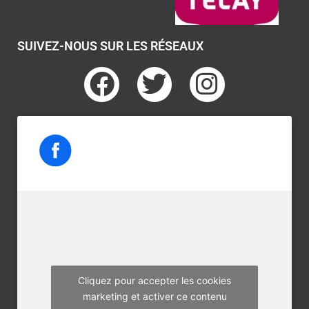
SUIVEZ-NOUS SUR LES RÉSEAUX
F
T
I
a
w
n
c
i
s
e
t
t
b
t
a
o
e
g
o
r
r
k
a
m
Cliquez pour accepter les cookies
marketing et activer ce contenu