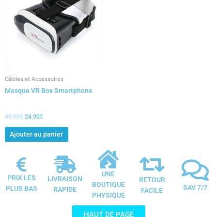
49.90€.
24.90€.
Câbles et Accessoires
Masque VR Box Smartphone
49.90
€
24.90
€
Ajouter au panier
UNE
PRIX LES
LIVRAISON
RETOUR
BOUTIQUE
SAV 7/7
PLUS BAS
RAPIDE
FACILE
PHYSIQUE
HAUT DE PAGE