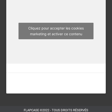
o
e
g
o
r
r
k
a
m
Cliquez pour accepter les cookies
marketing et activer ce contenu
FLAPCASE ©2022 - TOUS DROITS RÉSERVÉS