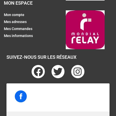
MON ESPACE
Mon compte
Mes adresses
Mes Commandes
Mes informations
SUIVEZ-NOUS SUR LES RÉSEAUX
F
T
I
a
w
n
c
i
s
e
t
t
b
t
a