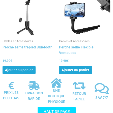
Câbles et Accessoires
Câbles et Accessoires
Perche selfie trépied Bluetooth
Perche selfie Flexible
Ventouses
19.90
€
19.90
€
Ajouter au panier
Ajouter au panier
UNE
PRIX LES
LIVRAISON
RETOUR
BOUTIQUE
SAV 7/7
PLUS BAS
RAPIDE
FACILE
PHYSIQUE
HAUT DE PAGE