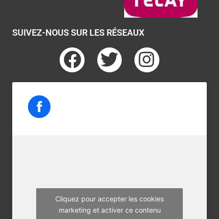
SUIVEZ-NOUS SUR LES RÉSEAUX
F
T
I
a
w
n
c
i
s
e
t
t
b
t
a
o
e
g
o
r
r
k
a
m
Cliquez pour accepter les cookies
marketing et activer ce contenu