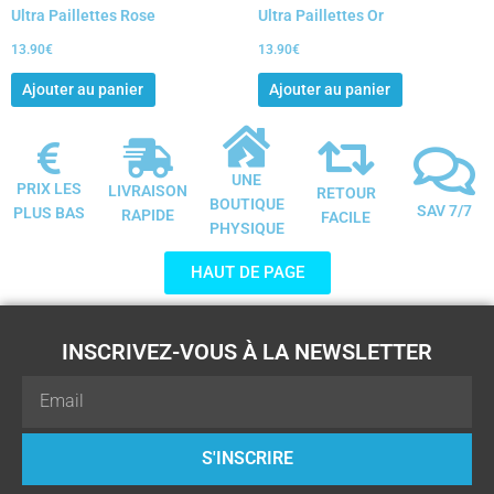
Ultra Paillettes Rose
Ultra Paillettes Or
13.90
€
13.90
€
Ajouter au panier
Ajouter au panier
UNE
PRIX LES
LIVRAISON
RETOUR
BOUTIQUE
SAV 7/7
PLUS BAS
RAPIDE
FACILE
PHYSIQUE
HAUT DE PAGE
INSCRIVEZ-VOUS À LA NEWSLETTER
Email
S'INSCRIRE