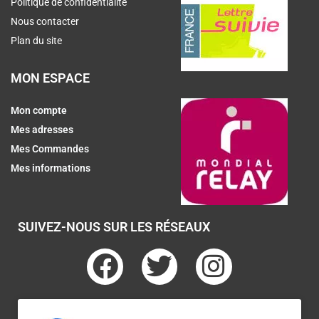
Politique de confidentialité
Nous contacter
Plan du site
MON ESPACE
Mon compte
Mes adresses
Mes Commandes
Mes informations
SUIVEZ-NOUS SUR LES RÉSEAUX
F
T
I
a
w
n
c
i
s