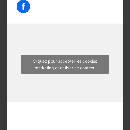
e
t
t
b
t
a
o
e
g
o
r
r
k
a
m
Cliquez pour accepter les cookies
marketing et activer ce contenu