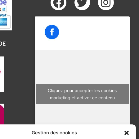
F
T
I
a
w
n
c
i
s
e
t
t
b
t
a
DE
o
e
g
o
r
r
k
a
m
Cliquez pour accepter les cookies
marketing et activer ce contenu
Gestion des cookies