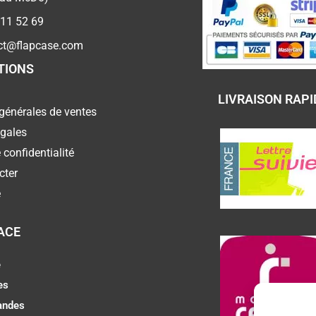
 11 52 69
ct@flapcase.com
TIONS
LIVRAISON RAPI
générales de ventes
égales
 confidentialité
cter
e
ACE
e
es
ndes