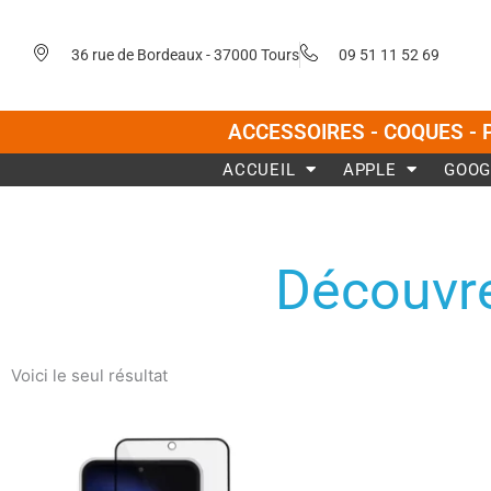
Aller
au
36 rue de Bordeaux - 37000 Tours
09 51 11 52 69
contenu
ACCESSOIRES - COQUES - 
ACCUEIL
APPLE
GOOG
Découvre
Voici le seul résultat