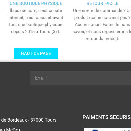
UNE BOUTIQUE PHYSIQUE
RETOUR FACILE
flapcase.com, c'est un site
Une erreur de commande ? U
internet, c'est aussi et avant
produit qui ne convient pas ?
tout une boutique physique
Aucun souci ! Faites le nous
depuis 2015 à Tours (37).
savoir, et nous organiserons l
retour du produit.
HAUT DE PAGE
Email
PAIMENTS SECURI
 de Bordeaux - 37000 Tours
 au McDo)