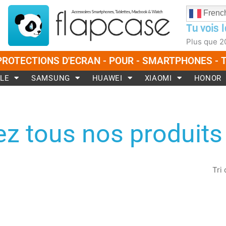
Frenc
Tu vois l
Plus que
2
PROTECTIONS D'ECRAN - POUR - SMARTPHONES -
LE
SAMSUNG
HUAWEI
XIAOMI
HONOR
z tous nos produits