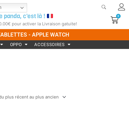
h
e panda, c'est là !
0
Pani
0.00
€
pour activer la Livraison gatuite!
 TABLETTES - APPLE WATCH
OPPO
ACCESSOIRES