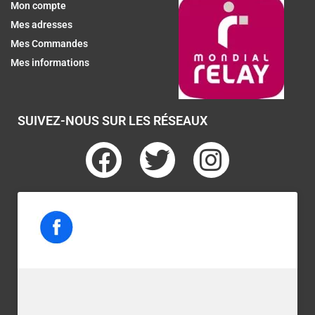
Mon compte
Mes adresses
Mes Commandes
Mes informations
SUIVEZ-NOUS SUR LES RÉSEAUX
F
T
I
a
w
n
c
i
s
e
t
t
b
t
a
o
e
g
o
r
r