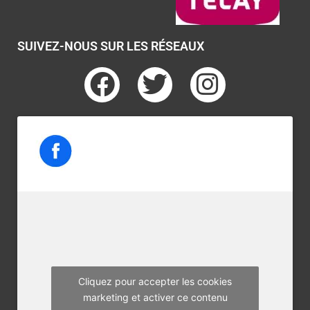
SUIVEZ-NOUS SUR LES RÉSEAUX
F
T
I
a
w
n
c
i
s
e
t
t
b
t
a
o
e
g
o
r
r
k
a
m
Cliquez pour accepter les cookies
marketing et activer ce contenu