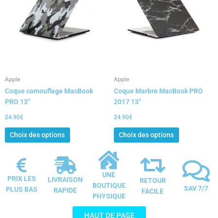
plusieurs
plusieurs
variations.
variations.
Les
Les
options
options
peuvent
peuvent
être
être
choisies
choisies
Apple
Apple
sur
sur
Coque camouflage MacBook
Coque Marbre MacBook PRO
la
la
PRO 13″
2017 13″
page
page
du
du
24.90
€
24.90
€
produit
produit
Choix des options
Choix des options
UNE
PRIX LES
LIVRAISON
RETOUR
BOUTIQUE
SAV 7/7
PLUS BAS
RAPIDE
FACILE
PHYSIQUE
HAUT DE PAGE