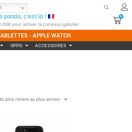
h
e panda, c'est là !
0
Pani
0.00
€
pour activer la Livraison gatuite!
 TABLETTES - APPLE WATCH
OPPO
ACCESSOIRES