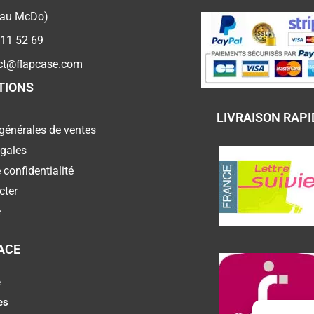
 au McDo)
 11 52 69
ct@flapcase.com
TIONS
LIVRAISON RAPI
générales de ventes
égales
 confidentialité
cter
e
ACE
e
es