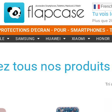
Frenc
Tu vois l
Plus que
2
PROTECTIONS D'ECRAN - POUR - SMARTPHONES -
LE
SAMSUNG
HUAWEI
XIAOMI
HONOR
z tous nos produits
Ce
produit