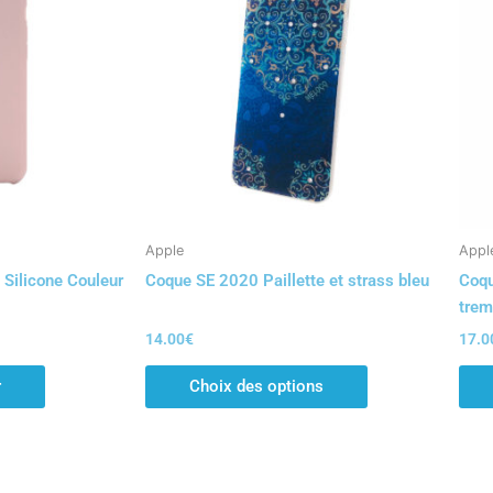
a
plusieurs
variations.
Les
options
peuvent
être
choisies
sur
la
Apple
Appl
page
Silicone Couleur
Coque SE 2020 Paillette et strass bleu
Coqu
du
tre
produit
14.00
€
17.0
r
Choix des options