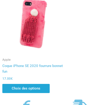
produit
a
plusieurs
variations.
Les
options
peuvent
être
choisies
sur
la
Apple
page
Coque iPhone SE 2020 fourrure bonnet
du
fun
produit
17.00
€
Choix des options