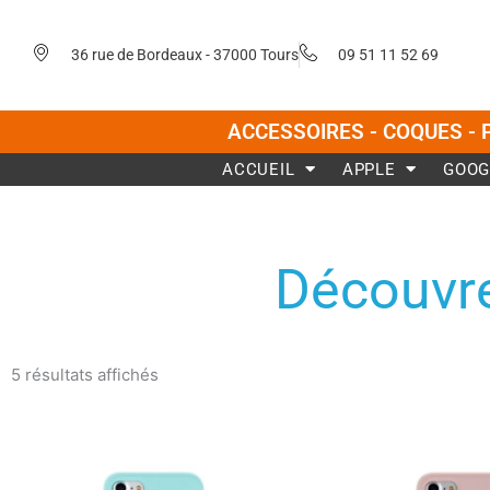
Aller
au
36 rue de Bordeaux - 37000 Tours
09 51 11 52 69
contenu
ACCESSOIRES - COQUES - 
ACCUEIL
APPLE
GOOG
Découvre
Trié
du
5 résultats affichés
plus
récent
au
plus
ancien