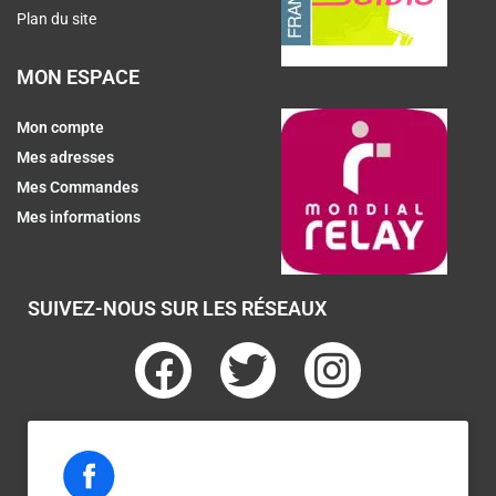
Plan du site
MON ESPACE
Mon compte
Mes adresses
Mes Commandes
Mes informations
SUIVEZ-NOUS SUR LES RÉSEAUX
F
T
I
a
w
n
c
i
s
e
t
t