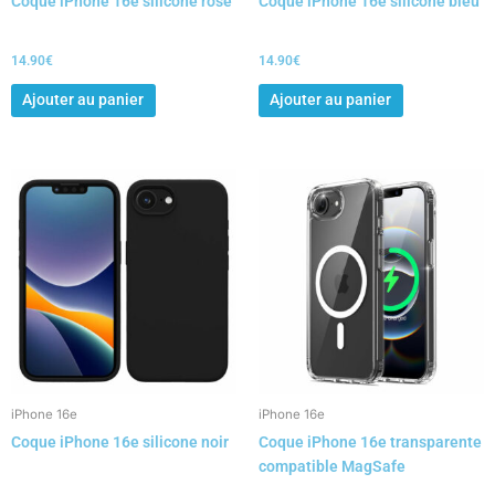
Coque iPhone 16e silicone rose
Coque iPhone 16e silicone bleu
14.90
€
14.90
€
Ajouter au panier
Ajouter au panier
iPhone 16e
iPhone 16e
Coque iPhone 16e silicone noir
Coque iPhone 16e transparente
compatible MagSafe