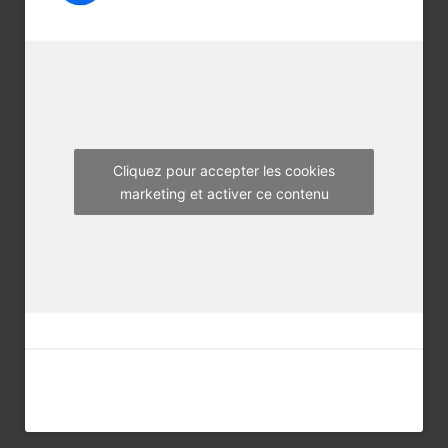
b
t
a
o
e
g
o
r
r
k
a
m
Cliquez pour accepter les cookies
marketing et activer ce contenu