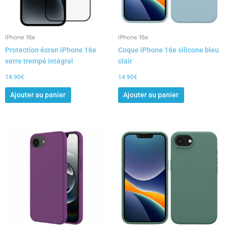
iPhone 16e
iPhone 16e
Protection écran iPhone 16e
Coque iPhone 16e silicone bleu
verre trempé intégral
clair
14.90
€
14.90
€
Ajouter au panier
Ajouter au panier