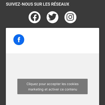
SUIVEZ-NOUS SUR LES RÉSEAUX
F
T
I
a
w
n
c
i
s
e
t
t
b
t
a
o
e
g
o
r
r
k
a
m
Cliquez pour accepter les cookies
marketing et activer ce contenu