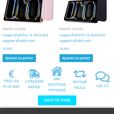
iPad Pro 13 2024
iPad Pro 13 2024
Coque iPad Pro 13 2024 étui
Coque iPad Pro 13 2024 étui
support pliable rose
support pliable noir
24.90
€
24.90
€
Ajouter au panier
Ajouter au panier
UNE
PRIX LES
LIVRAISON
RETOUR
BOUTIQUE
SAV 7/7
PLUS BAS
RAPIDE
FACILE
PHYSIQUE
HAUT DE PAGE