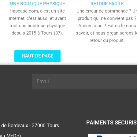
UNE BOUTIQUE PHYSIQUE
RETOUR FACILE
flapcase.com, c'est un site
Une erreur de commande ? U
internet, c'est aussi et avant
produit qui ne convient pas ?
tout une boutique physique
Aucun souci ! Faites le nous
depuis 2015 à Tours (37).
savoir, et nous organiserons l
retour du produit.
HAUT DE PAGE
Email
PAIMENTS SECURI
 de Bordeaux - 37000 Tours
 au McDo)