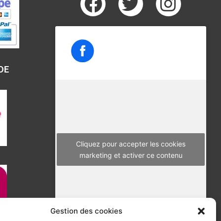
F
T
I
a
w
n
c
i
s
e
t
t
b
t
a
DE
o
e
g
o
r
r
k
a
m
Cliquez pour accepter les cookies
marketing et activer ce contenu
Gestion des cookies