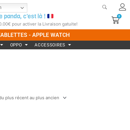
h
e panda, c'est là !
0
Pani
0.00
€
pour activer la Livraison gatuite!
 TABLETTES - APPLE WATCH
OPPO
ACCESSOIRES