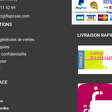
 11 52 69
ct@flapcase.com
TIONS
LIVRAISON RAPI
générales de ventes
égales
 confidentialité
cter
e
ACE
e
es
ndes