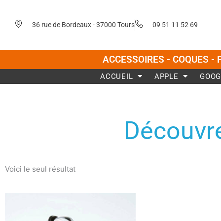
Aller
au
36 rue de Bordeaux - 37000 Tours
09 51 11 52 69
contenu
ACCESSOIRES - COQUES - 
ACCUEIL
APPLE
GOOG
Découvre
Voici le seul résultat