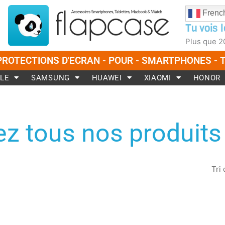
Frenc
Tu vois l
Plus que
2
PROTECTIONS D'ECRAN - POUR - SMARTPHONES -
LE
SAMSUNG
HUAWEI
XIAOMI
HONOR
z tous nos produits