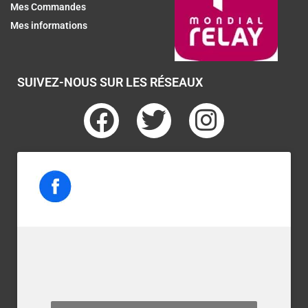
Mes Commandes
Mes informations
SUIVEZ-NOUS SUR LES RÉSEAUX
F
T
I
a
w
n
c
i
s
e
t
t
b
t
a
o
e
g
o
r
r
k
a