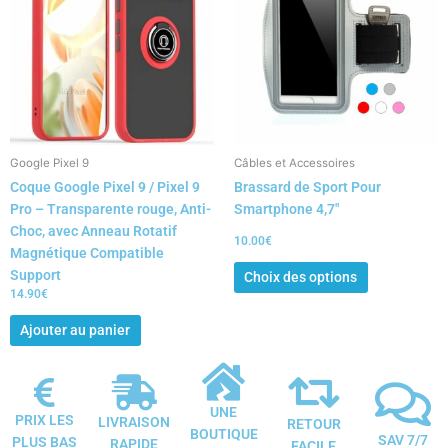
plusieurs
variations.
Les
options
peuvent
être
choisies
Google Pixel 9
Câbles et Accessoires
sur
Coque Google Pixel 9 / Pixel 9
Brassard de Sport Pour
la
Pro – Transparente rouge, Anti-
Smartphone 4,7″
page
Choc, avec Anneau Rotatif
du
10.00
€
Magnétique Compatible
produit
Support
Choix des options
14.90
€
Ajouter au panier
UNE
PRIX LES
LIVRAISON
RETOUR
BOUTIQUE
SAV 7/7
PLUS BAS
RAPIDE
FACILE