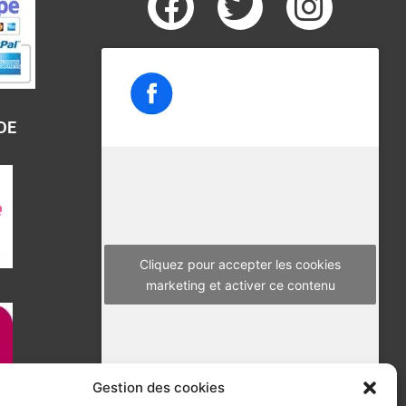
F
T
I
a
w
n
c
i
s
e
t
t
b
t
a
DE
o
e
g
o
r
r
k
a
m
Cliquez pour accepter les cookies
marketing et activer ce contenu
Gestion des cookies