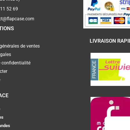
 11 52 69
ct@flapcase.com
TIONS
LIVRAISON RAPI
générales de ventes
égales
 confidentialité
cter
e
ACE
e
es
ndes