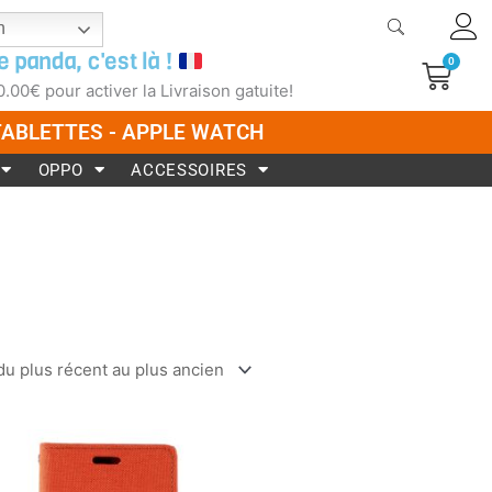
h
e panda, c'est là !
0
Pani
0.00
€
pour activer la Livraison gatuite!
 TABLETTES - APPLE WATCH
OPPO
ACCESSOIRES
Ce
produit