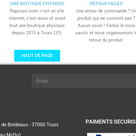
UNE BOUTIQUE PHYSIQUE
RETOUR FACILE
flapcase.com, c'est un site
Une erreur de commande ? U
internet, c'est aussi et avant
produit qui ne convient pas ?
tout une boutique physique
Aucun souci ! Faites le nous
depuis 2015 à Tours (37).
savoir, et nous organiserons l
retour du produit.
HAUT DE PAGE
Email
PAIMENTS SECURI
 de Bordeaux - 37000 Tours
 au McDo)