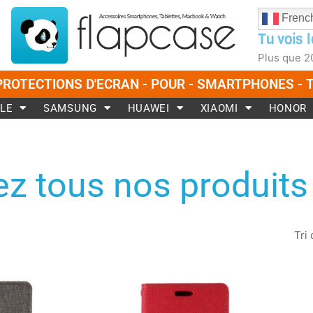
Frenc
Tu vois l
Plus que
2
PROTECTIONS D'ECRAN - POUR - SMARTPHONES -
LE
SAMSUNG
HUAWEI
XIAOMI
HONOR
z tous nos produits
Ce
Ce
produit
produit