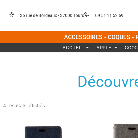
Aller
au
36 rue de Bordeaux - 37000 Tours
09 51 11 52 69
contenu
ACCESSOIRES - COQUES - 
ACCUEIL
APPLE
GOOG
Découvre
Trié
du
4 résultats affichés
plus
récent
au
plus
Ce
ancien
produit