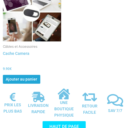
Câbles et Accessoires
Cache Camera
9.90
€
Ajouter au panier
UNE
PRIX LES
LIVRAISON
RETOUR
BOUTIQUE
SAV 7/7
PLUS BAS
RAPIDE
FACILE
PHYSIQUE
HAUT DE PAGE