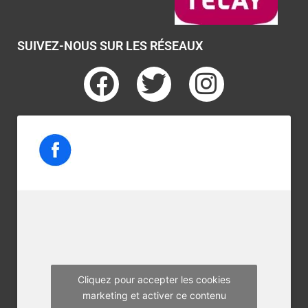
SUIVEZ-NOUS SUR LES RÉSEAUX
F
T
I
a
w
n
c
i
s
e
t
t
b
t
a
o
e
g
o
r
r
k
a
m
Cliquez pour accepter les cookies
marketing et activer ce contenu