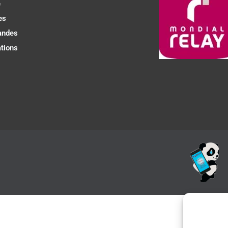
e
es
ndes
tions