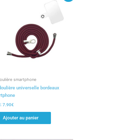
initial
actuel
était :
est :
9.90€.
7.90€.
oulière smartphone
oulière universelle bordeaux
rtphone
€
7.90
€
Ajouter au panier