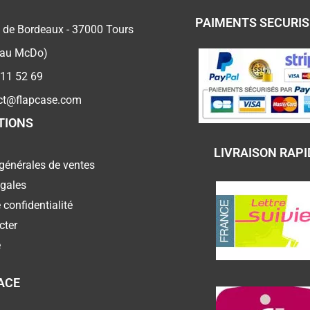
PAIMENTS SECURI
 de Bordeaux - 37000 Tours
 au McDo)
 11 52 69
ct@flapcase.com
TIONS
LIVRAISON RAPI
générales de ventes
égales
 confidentialité
cter
e
ACE