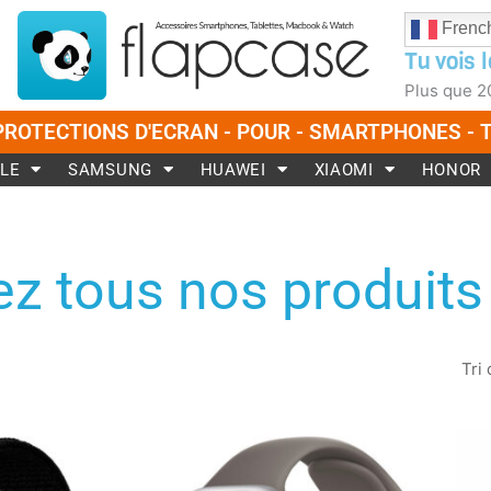
Frenc
Tu vois l
Plus que
2
PROTECTIONS D'ECRAN - POUR - SMARTPHONES -
LE
SAMSUNG
HUAWEI
XIAOMI
HONOR
z tous nos produits
Ce
Ce
produit
produit