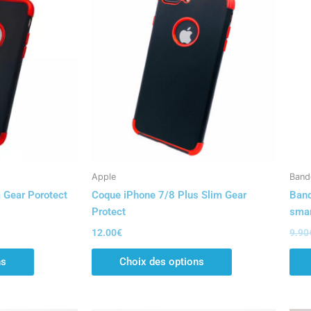
produit
produit
a
a
plusieurs
plusieurs
variations.
variations.
Les
Les
options
options
peuvent
peuvent
être
être
choisies
choisies
sur
sur
la
la
Apple
Band
page
page
 Gear Porotect
Coque iPhone 7/8 Plus Slim Gear
Band
du
du
Protect
sma
produit
produit
12.00
€
9.90
ns
Choix des options