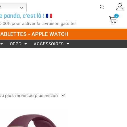
h
e panda, c'est là !
0
Pani
0.00
€
pour activer la Livraison gatuite!
 TABLETTES - APPLE WATCH
OPPO
ACCESSOIRES
Ce
produit