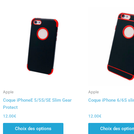
Ce
produit
a
plusieurs
variations.
Les
options
peuvent
être
choisies
sur
la
Apple
Apple
page
Coque iPhoneE 5/5S/SE Slim Gear
Coque iPhone 6/6S sli
du
Protect
produit
12.00
€
12.00
€
Choix des options
Choix des optio