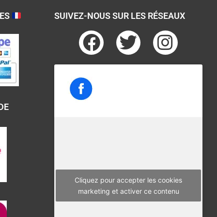
SES
SUIVEZ-NOUS SUR LES RÉSEAUX
F
T
I
a
w
n
c
i
s
e
t
t
b
t
a
DE
o
e
g
o
r
r
k
a
m
Cliquez pour accepter les cookies
marketing et activer ce contenu