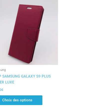
Ce
produit
a
plusieurs
variations.
Les
options
peuvent
être
choisies
sur
la
sung
page
P SAMSUNG GALAXY S9 PLUS
du
ER LUXE
produit
0
€
Choix des options