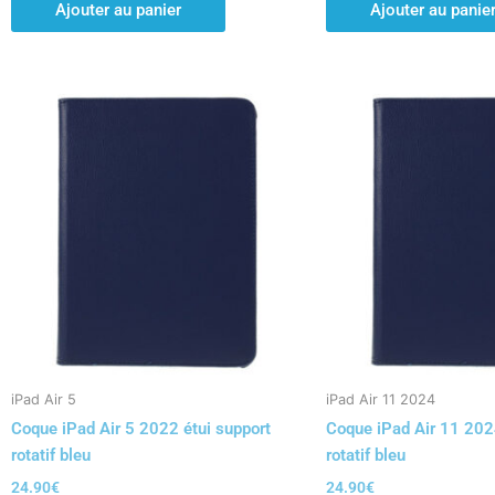
Ajouter au panier
Ajouter au panie
iPad Air 5
iPad Air 11 2024
Coque iPad Air 5 2022 étui support
Coque iPad Air 11 202
rotatif bleu
rotatif bleu
24.90
€
24.90
€