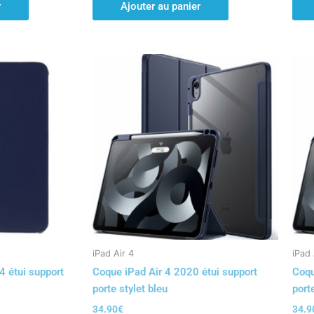
r
Ajouter au panier
iPad Air 4
iPad 
4 étui support
Coque iPad Air 4 2020 étui support
Coqu
porte stylet bleu
port
34.90
€
34.9