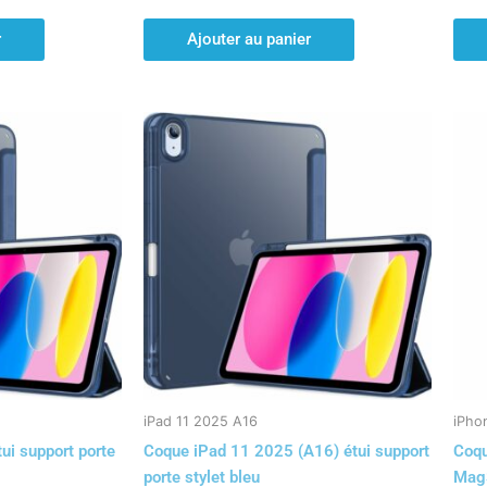
r
Ajouter au panier
iPad 11 2025 A16
iPho
ui support porte
Coque iPad 11 2025 (A16) étui support
Coqu
porte stylet bleu
Mag