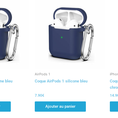
AirPods 1
iPho
ne bleu
Coque AirPods 1 silicone bleu
Coqu
chro
7.90
€
14.9
r
Ajouter au panier