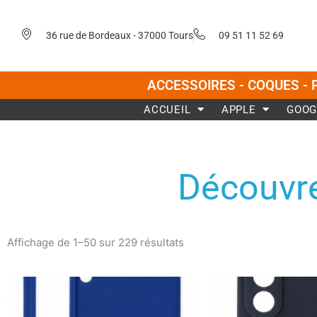
Aller
au
36 rue de Bordeaux - 37000 Tours
09 51 11 52 69
contenu
ACCESSOIRES - COQUES - 
ACCUEIL
APPLE
GOOG
Découvre
Trié
du
Affichage de 1–50 sur 229 résultats
plus
récent
au
plus
ancien