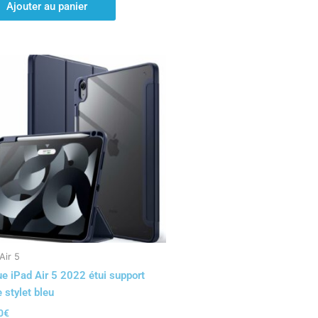
Ajouter au panier
Air 5
e iPad Air 5 2022 étui support
e stylet bleu
0
€