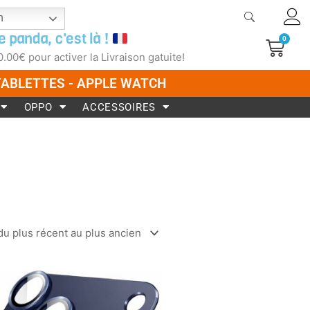
h
e panda, c'est là !
0
Pani
0.00
€
pour activer la Livraison gatuite!
 TABLETTES - APPLE WATCH
OPPO
ACCESSOIRES