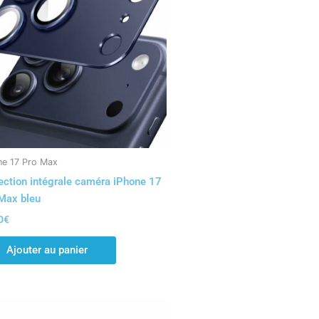
ne 17 Pro Max
ection intégrale caméra iPhone 17
Max bleu
0
€
Ajouter au panier