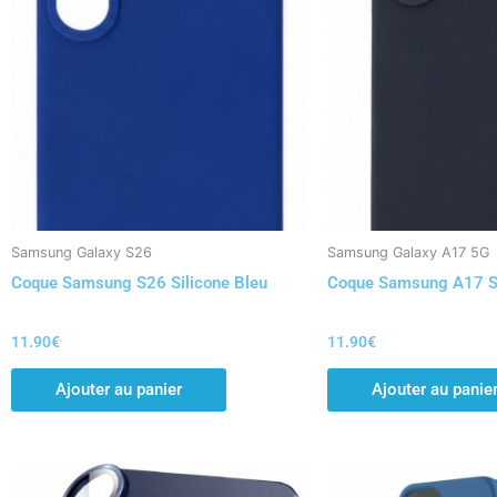
Samsung Galaxy S26
Samsung Galaxy A17 5G
Coque Samsung S26 Silicone Bleu
Coque Samsung A17 Si
11.90
€
11.90
€
Ajouter au panier
Ajouter au panie