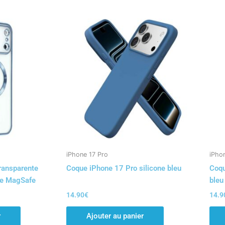
iPhone 17 Pro
iPhon
ransparente
Coque iPhone 17 Pro silicone bleu
Coqu
le MagSafe
bleu
14.90
€
14.9
r
Ajouter au panier