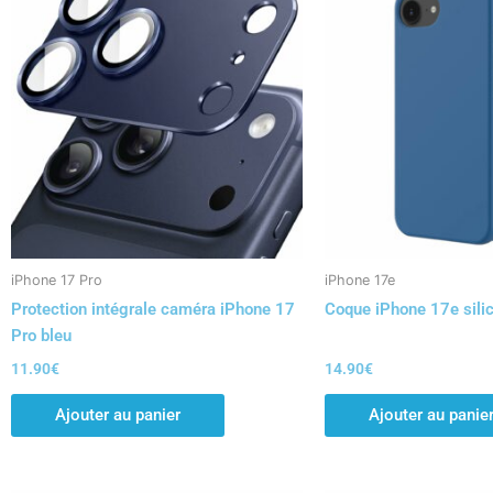
iPhone 17 Pro
iPhone 17e
Protection intégrale caméra iPhone 17
Coque iPhone 17e sili
Pro bleu
11.90
€
14.90
€
Ajouter au panier
Ajouter au panie