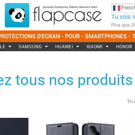
Frenc
Tu vois l
Plus que
2
PROTECTIONS D'ECRAN - POUR - SMARTPHONES -
LE
SAMSUNG
HUAWEI
XIAOMI
HONOR
z tous nos produits