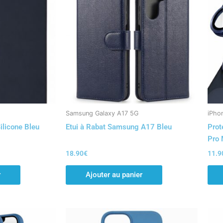
Samsung Galaxy A17 5G
iPho
licone Bleu
Etui à Rabat Samsung A17 Bleu
Prot
Pro 
18.90
€
11.9
r
Ajouter au panier