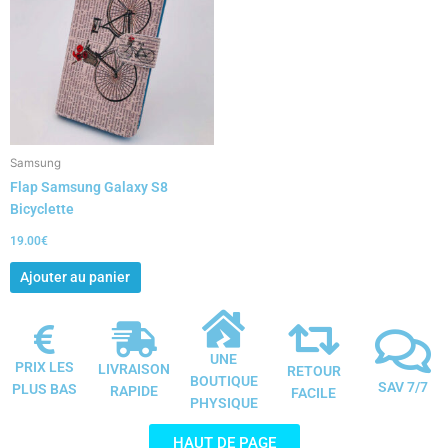
Samsung
Flap Samsung Galaxy S8
Bicyclette
19.00
€
Ajouter au panier
UNE
PRIX LES
LIVRAISON
RETOUR
BOUTIQUE
SAV 7/7
PLUS BAS
RAPIDE
FACILE
PHYSIQUE
HAUT DE PAGE