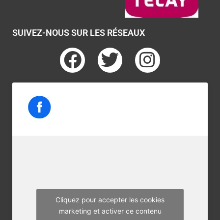
SUIVEZ-NOUS SUR LES RÉSEAUX
F
T
I
a
w
n
c
i
s
e
t
t
b
t
a
o
e
g
o
r
r
k
a
m
Cliquez pour accepter les cookies
marketing et activer ce contenu