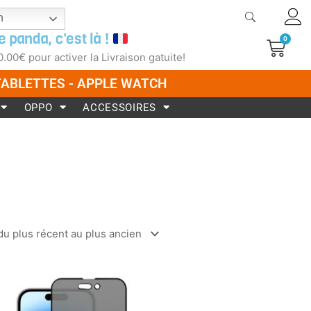
h
e panda, c'est là !
0
Pani
0.00
€
pour activer la Livraison gatuite!
 TABLETTES - APPLE WATCH
OPPO
ACCESSOIRES