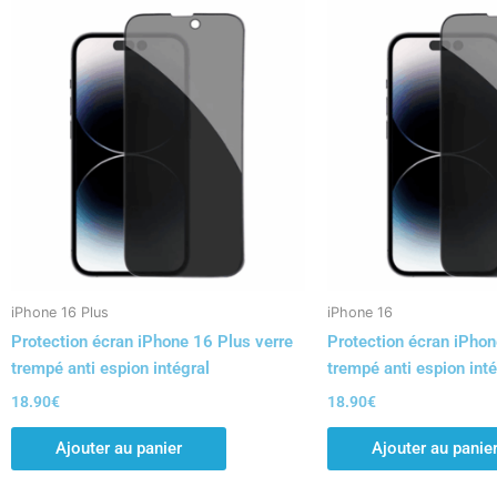
iPhone 16 Plus
iPhone 16
Protection écran iPhone 16 Plus verre
Protection écran iPhon
trempé anti espion intégral
trempé anti espion inté
18.90
€
18.90
€
Ajouter au panier
Ajouter au panie