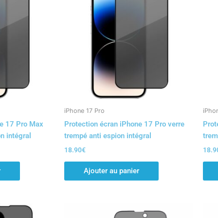
iPhone 17 Pro
iPhon
ne 17 Pro Max
Protection écran iPhone 17 Pro verre
Prot
n intégral
trempé anti espion intégral
trem
18.90
€
18.9
r
Ajouter au panier