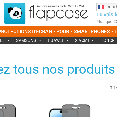
Frenc
Tu vois l
Plus que
2
PROTECTIONS D'ECRAN - POUR - SMARTPHONES -
LE
SAMSUNG
HUAWEI
XIAOMI
HONOR
z tous nos produits