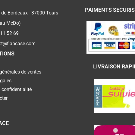
PAIMENTS SECURI
 de Bordeaux - 37000 Tours
 au McDo)
 11 52 69
ct@flapcase.com
TIONS
LIVRAISON RAPI
générales de ventes
égales
 confidentialité
cter
e
ACE