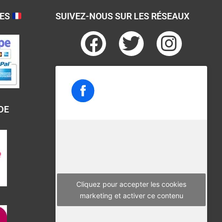
SES
SUIVEZ-NOUS SUR LES RÉSEAUX
F
T
I
a
w
n
c
i
s
e
t
t
b
t
a
DE
o
e
g
o
r
r
k
a
m
Cliquez pour accepter les cookies
marketing et activer ce contenu