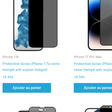
iPhone 17e
iPhone 17 Pro Max
Protection écran iPhone 17e verre
Protection écran iPho
trempé anti espion intégral
verre trempé anti espio
18.90
€
18.90
€
Ajouter au panier
Ajouter au panie