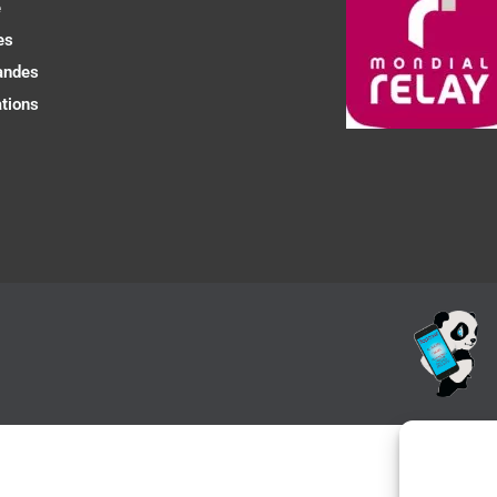
e
es
ndes
tions