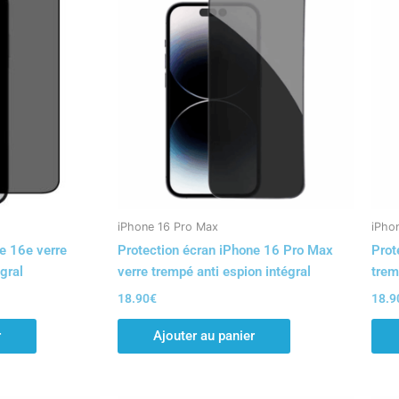
iPhone 16 Pro Max
iPho
e 16e verre
Protection écran iPhone 16 Pro Max
Prot
gral
verre trempé anti espion intégral
trem
18.90
€
18.9
r
Ajouter au panier