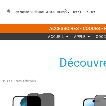
Aller
au
36 rue de Bordeaux - 37000 Tours
09 51 11 52 69
contenu
ACCESSOIRES - COQUES - 
ACCUEIL
APPLE
GOOG
Découvre
Trié
du
15 résultats affichés
plus
récent
au
plus
ancien