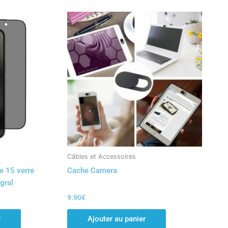
Câbles et Accessoires
e 15 verre
Cache Camera
gral
9.90
€
r
Ajouter au panier