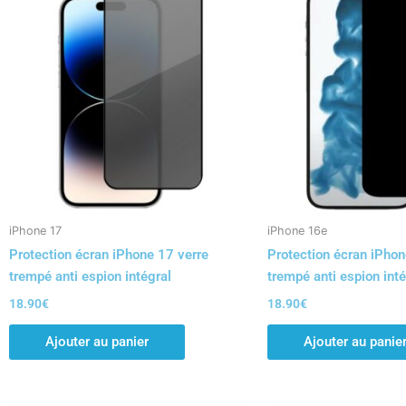
iPhone 17
iPhone 16e
Protection écran iPhone 17 verre
Protection écran iPhon
trempé anti espion intégral
trempé anti espion inté
18.90
€
18.90
€
Ajouter au panier
Ajouter au panie