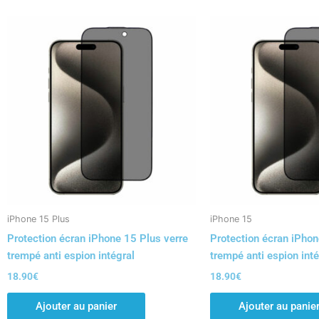
iPhone 15 Plus
iPhone 15
Protection écran iPhone 15 Plus verre
Protection écran iPhon
trempé anti espion intégral
trempé anti espion inté
18.90
€
18.90
€
Ajouter au panier
Ajouter au panie