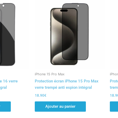
iPhone 15 Pro Max
iPho
e 16 verre
Protection écran iPhone 15 Pro Max
Prot
gral
verre trempé anti espion intégral
trem
18.90
€
18.9
r
Ajouter au panier