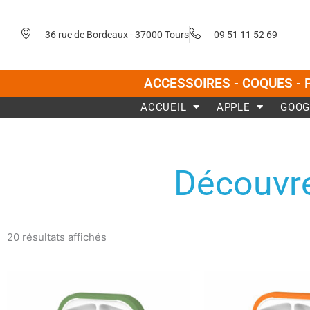
Aller
au
36 rue de Bordeaux - 37000 Tours
09 51 11 52 69
contenu
ACCESSOIRES - COQUES - 
ACCUEIL
APPLE
GOOG
Découvre
Trié
du
20 résultats affichés
plus
récent
au
plus
ancien