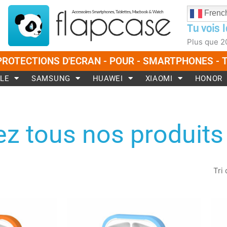
Frenc
Tu vois l
Plus que
2
PROTECTIONS D'ECRAN - POUR - SMARTPHONES -
LE
SAMSUNG
HUAWEI
XIAOMI
HONOR
z tous nos produits