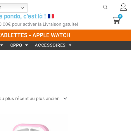
h
e panda, c'est là !
0
Pani
0.00
€
pour activer la Livraison gatuite!
 TABLETTES - APPLE WATCH
OPPO
ACCESSOIRES