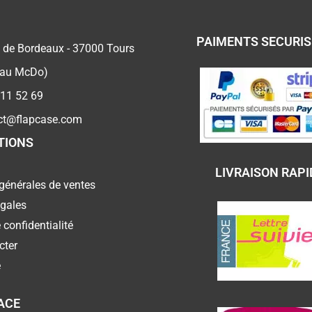
PAIMENTS SECURI
 de Bordeaux - 37000 Tours
 au McDo)
 11 52 69
ct@flapcase.com
TIONS
LIVRAISON RAPI
générales de ventes
égales
 confidentialité
cter
e
ACE