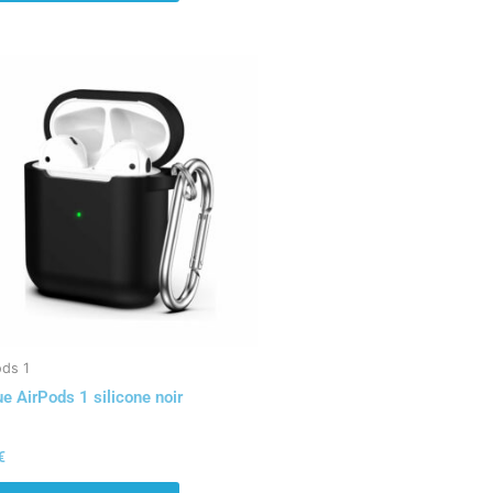
ods 1
e AirPods 1 silicone noir
€