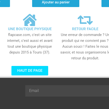
r
Ajouter au panier
UNE BOUTIQUE PHYSIQUE
RETOUR FACILE
flapcase.com, c'est un site
Une erreur de commande ? U
internet, c'est aussi et avant
produit qui ne convient pas ?
tout une boutique physique
Aucun souci ! Faites le nous
depuis 2015 à Tours (37).
savoir, et nous organiserons l
retour du produit.
HAUT DE PAGE
Email