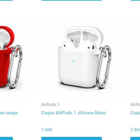
AirPods 1
AirP
one rouge
Coque AirPods 1 silicone blanc
Coqu
7.90
€
7.90