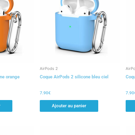
AirPods 2
AirP
one orange
Coque AirPods 2 silicone bleu ciel
Coqu
7.90
€
7.90
r
Ajouter au panier