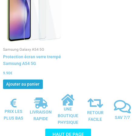
Samsung Galaxy A54 5G
Protection écran verre trempé
Samsung A54 5G
9.90
€
Ajouter au panier
UNE
PRIX LES
LIVRAISON
RETOUR
BOUTIQUE
SAV 7/7
PLUS BAS
RAPIDE
FACILE
PHYSIQUE
HAUT DE PAGE