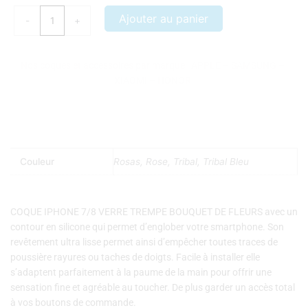
COQUE
Ajouter au panier
-
+
IPHONE
7/8
VERRE
Nos coques et accessoires par marque :
APPLE
–
SAMSUNG
–
TREMPE
XIAOMI
–
HONOR
BOUQUET
DE
FLEURS
Couleur
Rosas, Rose, Tribal, Tribal Bleu
COQUE IPHONE 7/8 VERRE TREMPE BOUQUET DE FLEURS avec un
contour en silicone qui permet d’englober votre smartphone. Son
revêtement ultra lisse permet ainsi d’empêcher toutes traces de
poussière rayures ou taches de doigts. Facile à installer elle
s’adaptent parfaitement à la paume de la main pour offrir une
sensation fine et agréable au toucher. De plus garder un accès total
à vos boutons de commande.