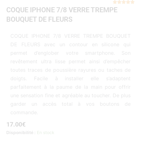
Not





COQUE IPHONE 7/8 VERRE TREMPE
5
sur
BOUQUET DE FLEURS
5
COQUE IPHONE 7/8 VERRE TREMPE BOUQUET
DE FLEURS avec un contour en silicone qui
permet d’englober votre smartphone. Son
revêtement ultra lisse permet ainsi d’empêcher
toutes traces de poussière rayures ou taches de
doigts. Facile à installer elle s’adaptent
parfaitement à la paume de la main pour offrir
une sensation fine et agréable au toucher. De plus
garder un accès total à vos boutons de
commande.
17.00
€
quantité
Disponibilité :
En stock
de