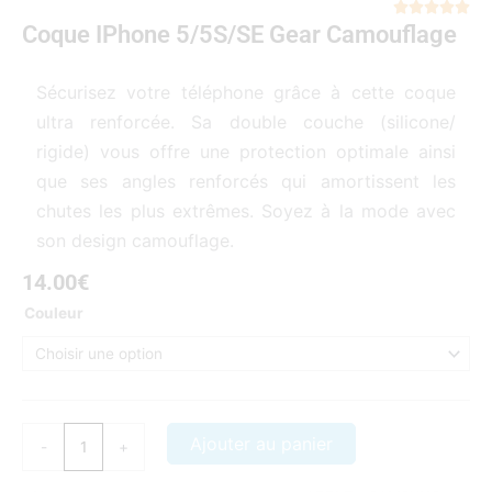
Not





Coque IPhone 5/5S/SE Gear Camouflage
5
sur
5
Sécurisez votre téléphone grâce à cette coque
ultra renforcée. Sa double couche (silicone/
rigide) vous offre une protection optimale ainsi
que ses angles renforcés qui amortissent les
chutes les plus extrêmes. Soyez à la mode avec
son design camouflage.
14.00
€
quantité
Couleur
de
Coque
iPhone
5/5S/SE
Gear
Ajouter au panier
-
+
camouflage