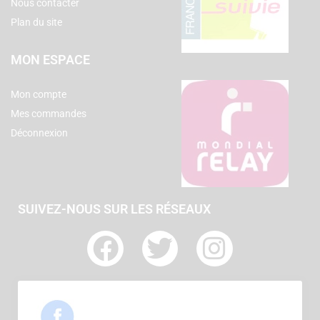
Nous contacter
Plan du site
MON ESPACE
Mon compte
Mes commandes
Déconnexion
SUIVEZ-NOUS SUR LES RÉSEAUX
F
T
I
a
w
n
c
i
s
e
t
t