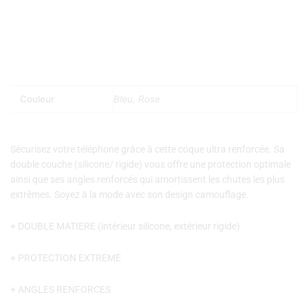
Nos coques et accessoires par marque :
APPLE
–
SAMSUNG
–
XIAOMI
–
HONOR
Couleur
Bleu, Rose
Sécurisez votre téléphone grâce à cette coque ultra renforcée. Sa
double couche (silicone/ rigide) vous offre une protection optimale
ainsi que ses angles renforcés qui amortissent les chutes les plus
extrêmes.
Soyez à la mode avec son design camouflage.
+ DOUBLE MATIERE (intérieur silicone, extérieur rigide)
+ PROTECTION EXTREME
+ ANGLES RENFORCES