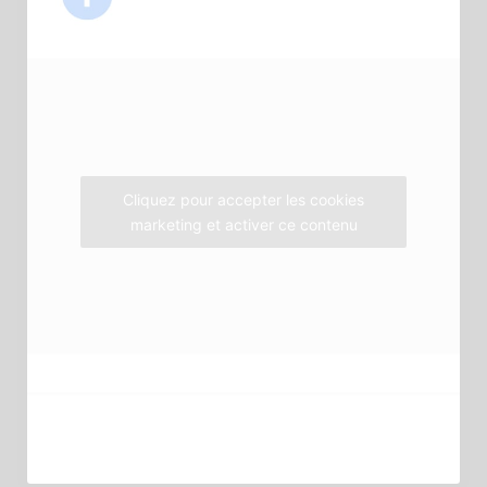
b
t
a
o
e
g
o
r
r
k
a
m
Cliquez pour accepter les cookies
marketing et activer ce contenu