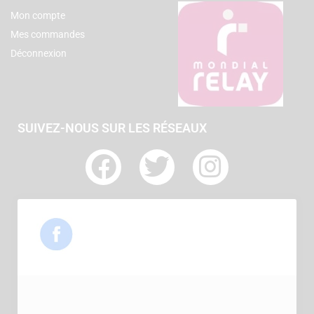
Mon compte
Mes commandes
Déconnexion
SUIVEZ-NOUS SUR LES RÉSEAUX
F
T
I
a
w
n
c
i
s
e
t
t
b
t
a
o
e
g
o
r
r