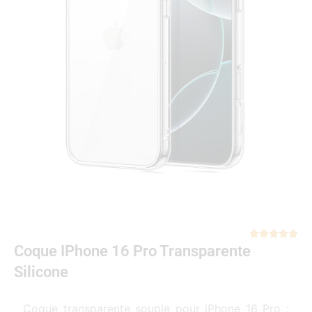
Not





Coque IPhone 16 Pro Transparente
5
sur
Silicone
5
Coque transparente souple pour iPhone 16 Pro :