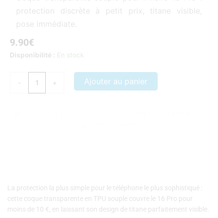
protection discrète à petit prix, titane visible,
pose immédiate.
9.90
€
quantité
Disponibilité :
En stock
de
Coque
Ajouter au panier
-
+
iPhone
16
Pro
Nos coques et accessoires par marque :
APPLE
–
SAMSUNG
–
transparente
XIAOMI
–
HONOR
silicone
La protection la plus simple pour le téléphone le plus sophistiqué :
cette coque transparente en TPU souple couvre le 16 Pro pour
moins de 10 €, en laissant son design de titane parfaitement visible.