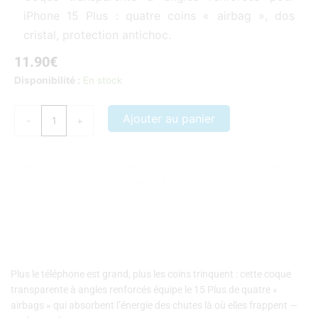
iPhone 15 Plus : quatre coins « airbag », dos
cristal, protection antichoc.
11.90
€
quantité
Disponibilité :
En stock
de
Coque
Ajouter au panier
-
+
iPhone
15
Plus
Nos coques et accessoires par marque :
APPLE
–
SAMSUNG
–
Silicone
XIAOMI
–
HONOR
angle
renforcés
Plus le téléphone est grand, plus les coins trinquent : cette coque
transparente à angles renforcés équipe le 15 Plus de quatre «
airbags » qui absorbent l’énergie des chutes là où elles frappent —