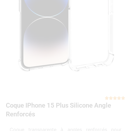
Not





Coque IPhone 15 Plus Silicone Angle
5
sur
Renforcés
5
Coque transparente à angles renforcés pour