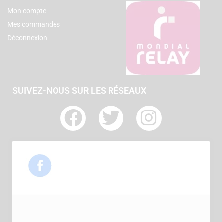
Mon compte
Mes commandes
Déconnexion
SUIVEZ-NOUS SUR LES RÉSEAUX
F
T
I
a
w
n
c
i
s
e
t
t
b
t
a
o
e
g
o
r
r