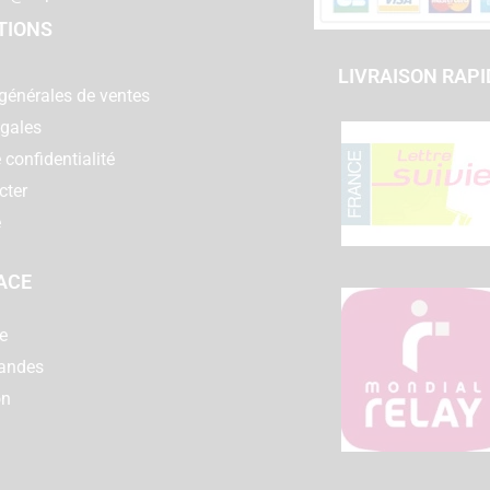
TIONS
LIVRAISON RAPI
générales de ventes
égales
 confidentialité
cter
e
ACE
e
andes
on