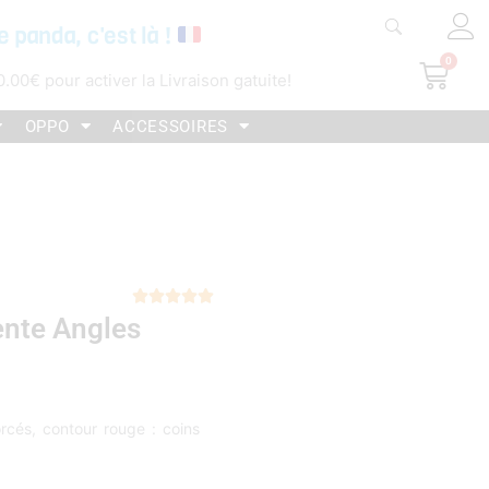
e panda, c'est là !
0
Pani
0.00
€
pour activer la Livraison gatuite!
OPPO
ACCESSOIRES
Noté





ente Angles
5
sur
5
rcés, contour rouge : coins