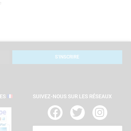
e
S'INSCRIRE
SES
SUIVEZ-NOUS SUR LES RÉSEAUX
F
T
I
a
w
n