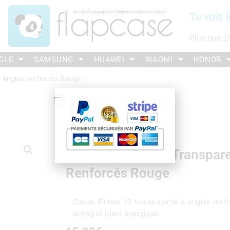
Tu vois l
Plus que
2
GLE
SAMSUNG
HUAWEI
XIAOMI
HONOR
 Angles renforcés Rouge
Coque IPhone 13 Transpar
Renforcés Rouge
Coque iPhone 13 transparente à angles renfo
airbag et liseré énergique.