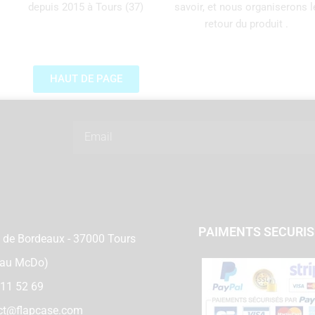
depuis 2015 à Tours (37)
savoir, et nous organiserons l
retour du produit .
HAUT DE PAGE
Email
PAIMENTS SECURI
 de Bordeaux - 37000 Tours
 au McDo)
 11 52 69
ct@flapcase.com