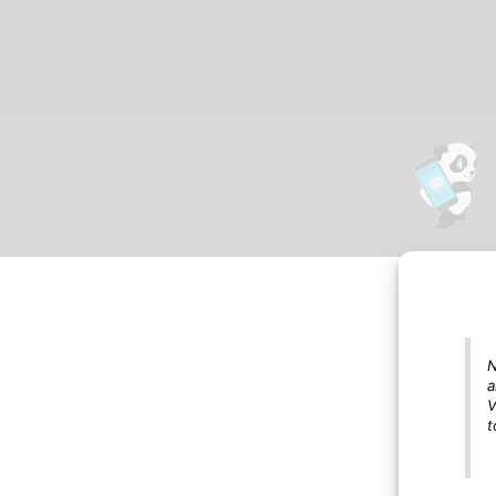
N
a
V
t