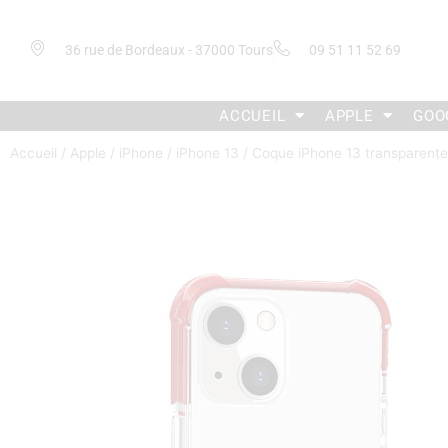
36 rue de Bordeaux - 37000 Tours
09 51 11 52 69
ACCUEIL
APPLE
GOO
Accueil
/
Apple
/
iPhone
/
iPhone 13
/ Coque iPhone 13 transparente