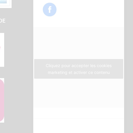
c
i
s
e
t
t
b
t
a
DE
o
e
g
o
r
r
k
a
m
Cliquez pour accepter les cookies
marketing et activer ce contenu