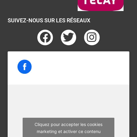
SUIVEZ-NOUS SUR LES RÉSEAUX
F
T
I
a
w
n
c
i
s
e
t
t
b
t
a
o
e
g
o
r
r
k
a
m
Cliquez pour accepter les cookies
marketing et activer ce contenu