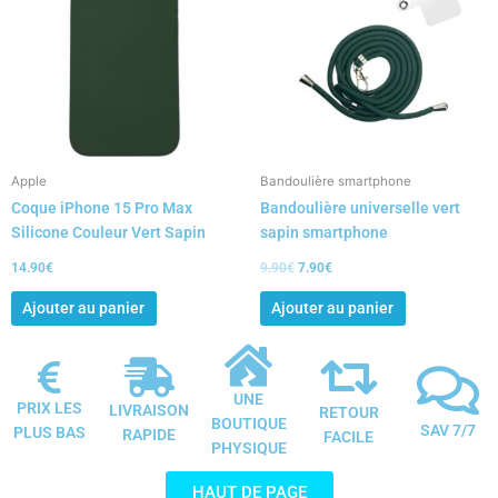
9.90€.
7.90€.
Apple
Bandoulière smartphone
Coque iPhone 15 Pro Max
Bandoulière universelle vert
Silicone Couleur Vert Sapin
sapin smartphone
14.90
€
9.90
€
7.90
€
Ajouter au panier
Ajouter au panier
UNE
PRIX LES
LIVRAISON
RETOUR
BOUTIQUE
SAV 7/7
PLUS BAS
RAPIDE
FACILE
PHYSIQUE
HAUT DE PAGE