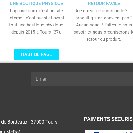
UNE BOUTIQUE PHYSIQUE
RETOUR FACILE
flapcase.com, c'est un site
Une erreur de commande ? U
internet, c'est aussi et avant
produit qui ne convient pas ?
tout une boutique physique
Aucun souci ! Faites le nous
depuis 2015 à Tours (37).
savoir, et nous organiserons l
retour du produit.
HAUT DE PAGE
Email
PAIMENTS SECURI
 de Bordeaux - 37000 Tours
 au McDo)