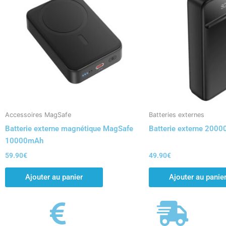
Accessoires MagSafe
Batteries externes
Batterie externe magnétique MagSafe
Batterie externe 200
10000mAh
59.90
€
49.90
€
Ajouter au panier
Ajouter au panie