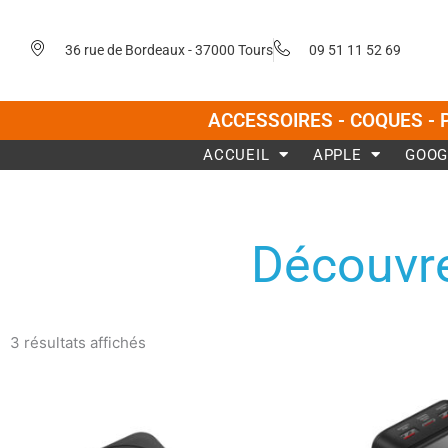
Aller
au
36 rue de Bordeaux - 37000 Tours
09 51 11 52 69
contenu
ACCESSOIRES - COQUES - 
ACCUEIL
APPLE
GOOG
Découvre
Trié
du
3 résultats affichés
plus
récent
au
plus
ancien