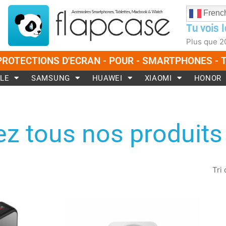
Frenc
Tu vois l
Plus que
2
PROTECTIONS D'ECRAN - POUR - SMARTPHONES -
LE
SAMSUNG
HUAWEI
XIAOMI
HONOR
z tous nos produits