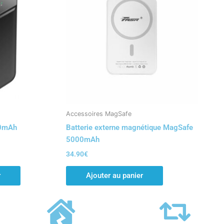
Accessoires MagSafe
00mAh
Batterie externe magnétique MagSafe
5000mAh
34.90
€
r
Ajouter au panier