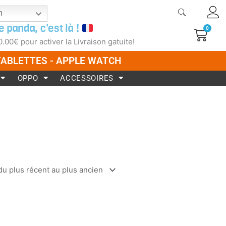
h
e panda, c'est là !
0
Pani
0.00
€
pour activer la Livraison gatuite!
 TABLETTES - APPLE WATCH
OPPO
ACCESSOIRES