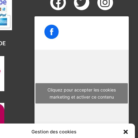
F
T
I
a
w
n
c
i
s
e
t
t
b
t
a
DE
o
e
g
o
r
r
k
a
m
Cliquez pour accepter les cookies
marketing et activer ce contenu
Gestion des cookies