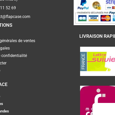
 11 52 69
ct@flapcase.com
TIONS
LIVRAISON RAPI
générales de ventes
égales
 confidentialité
cter
e
ACE
e
es
ndes